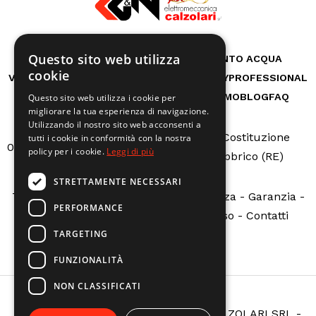
Questo sito web utilizza
RICAMBI
CASA
AUTO E BICI
TRATTAMENTO ACQUA
cookie
VITA ALL'APERTO
GIARDINO
OFFICINA
HOBBY
PROFESSIONAL
MACCHINE A NOLEGGIO
SERVIZI
CHI SIAMO
BLOG
FAQ
Questo sito web utilizza i cookie per
migliorare la tua esperienza di navigazione.
Utilizzando il nostro sito web acconsenti a
Via Della Costituzione
tutti i cookie in conformità con la nostra
0522665507
info@calzolarire.it
policy per i cookie.
Leggi di più
N.162 - Fabbrico (RE)
STRETTAMENTE NECESSARI
Termini e condizioni
-
Servizio assistenza
-
Garanzia
-
PERFORMANCE
Sovvenzioni pubbliche
-
Richiedi reso
-
Contatti
TARGETING
FUNZIONALITÀ
NON CLASSIFICATI
Copyright © ELETTROMECCANICA CALZOLARI SRL -