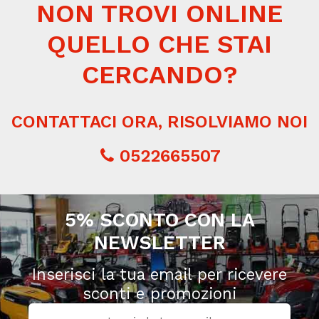
NON TROVI ONLINE
QUELLO CHE STAI
CERCANDO?
CONTATTACI ORA, RISOLVIAMO NOI
0522665507
5% SCONTO CON LA
NEWSLETTER
Inserisci la tua email per ricevere
sconti e promozioni