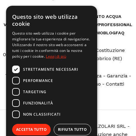
Questo sito web utilizza
RICAMBI
CASA
AUTO E BICI
TRATTAMENTO ACQUA
cookie
VITA ALL'APERTO
GIARDINO
OFFICINA
HOBBY
PROFESSIONAL
MACCHINE A NOLEGGIO
SERVIZI
CHI SIAMO
BLOG
FAQ
Questo sito web utilizza i cookie per
migliorare la tua esperienza di navigazione.
Utilizzando il nostro sito web acconsenti a
Via Della Costituzione
tutti i cookie in conformità con la nostra
0522665507
info@calzolarire.it
policy per i cookie.
Leggi di più
N.162 - Fabbrico (RE)
STRETTAMENTE NECESSARI
Termini e condizioni
-
Servizio assistenza
-
Garanzia
-
PERFORMANCE
Sovvenzioni pubbliche
-
Richiedi reso
-
Contatti
TARGETING
FUNZIONALITÀ
NON CLASSIFICATI
Copyright © ELETTROMECCANICA CALZOLARI SRL -
ACCETTA TUTTO
RIFIUTA TUTTO
All rights reserved. È vietata la riproduzione anche