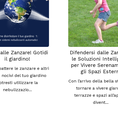
alle Zanzare! Gotidi
Difendersi dalle Za
il giardino!
le Soluzioni Intell
per Vivere Serena
attere le zanzare e altri
gli Spazi Ester
i nocivi del tuo giardino
Con l’arrivo della bella s
otresti utilizzare la
tornare a vivere giard
nebulizzazio...
terrazze e spazi all’a
divent...