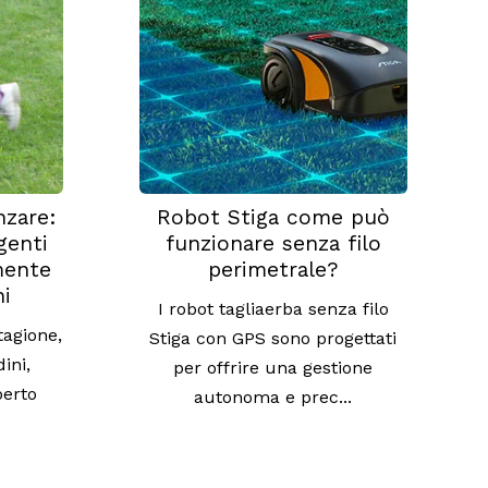
nzare:
Robot Stiga come può
igenti
funzionare senza filo
mente
perimetrale?
ni
I robot tagliaerba senza filo
tagione,
Stiga con GPS sono progettati
ini,
per offrire una gestione
perto
autonoma e prec...