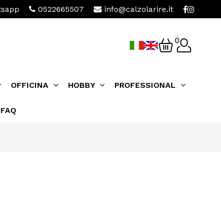
sapp
0522665507
info@calzolarire.it
0
OFFICINA
HOBBY
PROFESSIONAL
FAQ