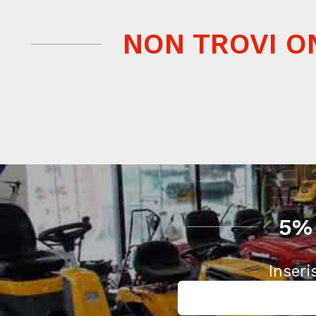
NON TROVI O
5%
Inseri