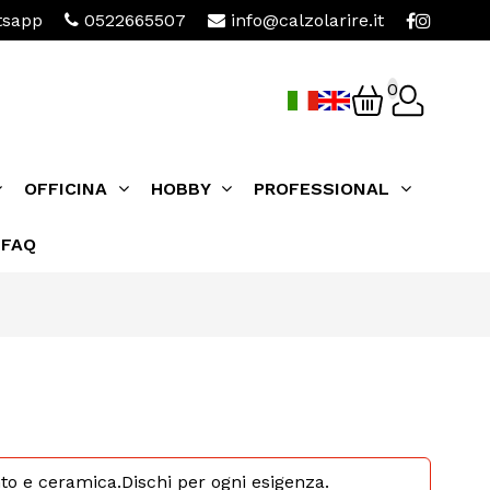
sapp
0522665507
info@calzolarire.it
0
OFFICINA
HOBBY
PROFESSIONAL
FAQ
nto e ceramica.Dischi per ogni esigenza.