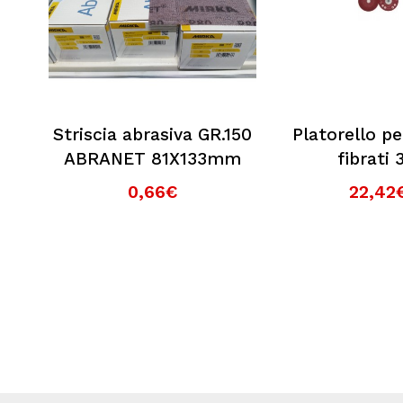
Striscia abrasiva GR.150
Platorello pe
ABRANET 81X133mm
fibrati
0,66€
22,42