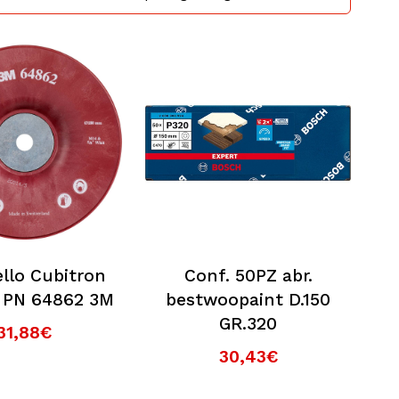
ello Cubitron
Conf. 50PZ abr.
PN 64862 3M
bestwoopaint D.150
GR.320
31,88€
30,43€