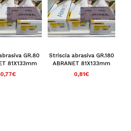
 abrasiva GR.80
Striscia abrasiva GR.180
ET 81X133mm
ABRANET 81X133mm
0,77€
0,81€