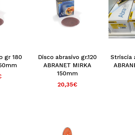
o gr 180
Disco abrasivo gr.120
Striscia
150mm
ABRANET MIRKA
ABRAN
150mm
€
20,35€