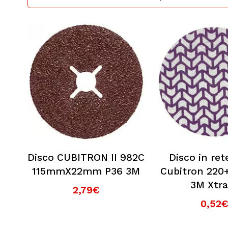
Disco CUBITRON II 982C
Disco in re
115mmX22mm P36 3M
Cubitron 22
3M Xtra
2,79€
0,52€