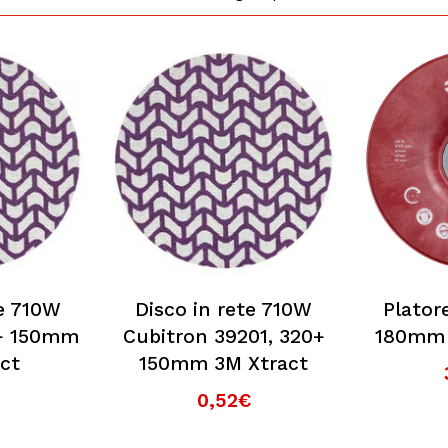
te 710W
Disco in rete 710W
Plator
0+ 150mm
Cubitron 39201, 320+
180mm 
ct
150mm 3M Xtract
0,52€