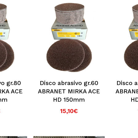
vo gr.80
Disco abrasivo gr.60
Disco a
RKA ACE
ABRANET MIRKA ACE
ABRANE
mm
HD 150mm
H
€
15,10€