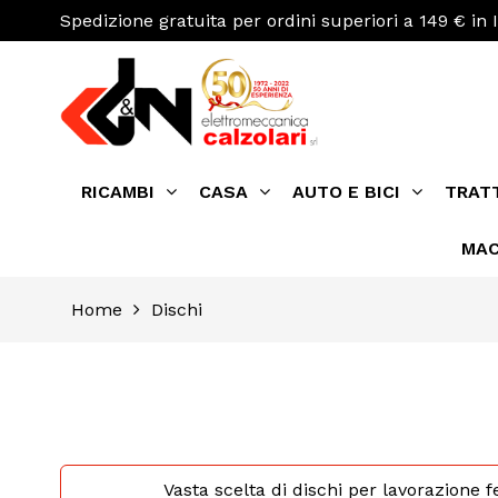
Spedizione gratuita per ordini superiori a 149 € in I
RICAMBI
CASA
AUTO E BICI
TRAT
MAC
Home
Dischi
Vasta scelta di dischi per lavorazione 