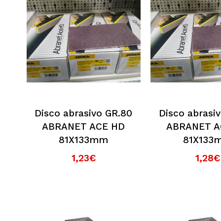
Disco abrasivo GR.80
Disco abrasi
ABRANET ACE HD
ABRANET A
81X133mm
81X133
1,23€
1,28€