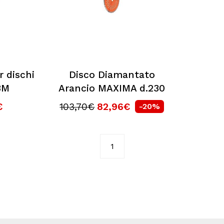
r dischi
Disco Diamantato
 3M
Arancio MAXIMA d.230
€
103,70€
82,96€
-20%
1