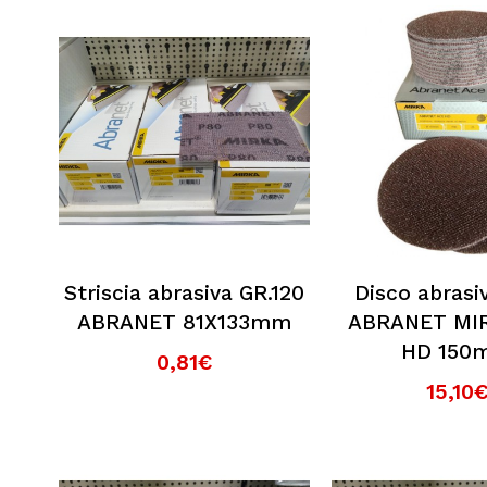
Striscia abrasiva GR.120
Disco abrasi
ABRANET 81X133mm
ABRANET MI
HD 150
0,81€
15,10