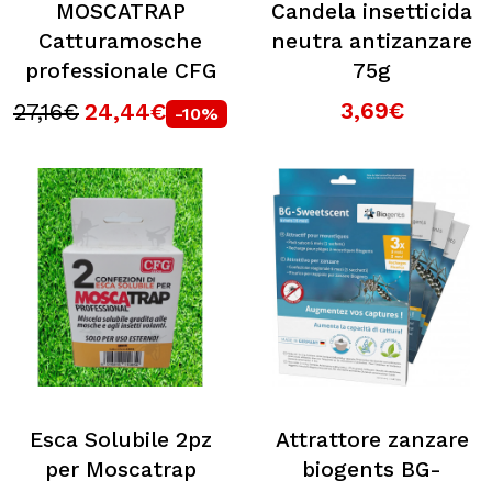
MOSCATRAP
Candela insetticida
Catturamosche
neutra antizanzare
professionale CFG
75g
3,69€
27,16€
24,44€
-10%
Esca Solubile 2pz
Attrattore zanzare
per Moscatrap
biogents BG-