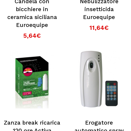
Candela con
Nebulizzatore
bicchiere in
insetticida
ceramica siciliana
Euroequipe
Euroequipe
11,64€
5,64€
Zanza break ricarica
Erogatore
120 ore Activa
automatico spray