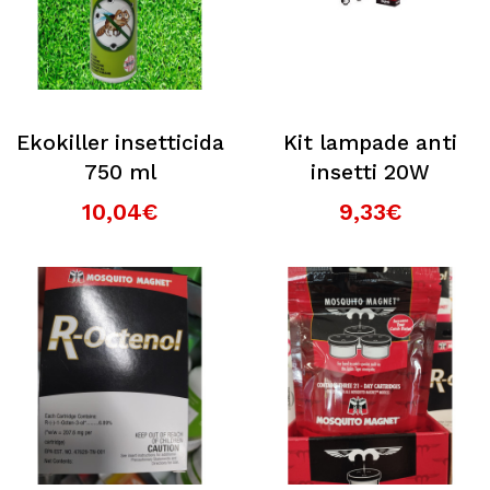
Ekokiller insetticida
Kit lampade anti
750 ml
insetti 20W
10,04€
9,33€