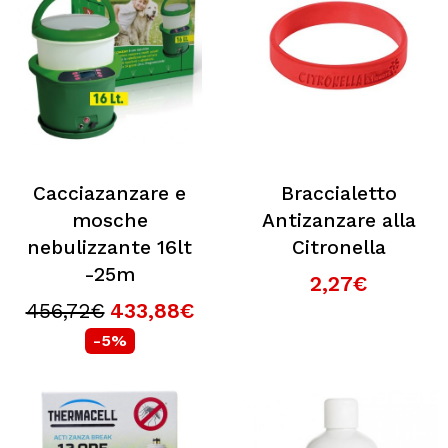
Cacciazanzare e
Braccialetto
mosche
Antizanzare alla
nebulizzante 16lt
Citronella
-25m
2,27€
456,72€
433,88€
-5%