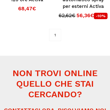
per esterni Activa
68,47€
62,62€
56,36€
-10%
1
NON TROVI ONLINE
QUELLO CHE STAI
CERCANDO?