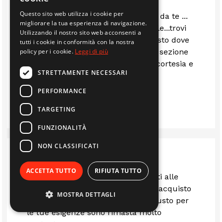
Questo sito web utilizza i cookie per
Tanti articoli dal giardinaggio al fai da te ...
migliorare la tua esperienza di navigazione.
riparazioni e ferramenta industriale...trovi
Utilizzando il nostro sito web acconsenti a
un po' di tutto. In aprile l'unico posto dove
tutti i cookie in conformità con la nostra
policy per i cookie.
Leggi di più
trovavo l'alcol. dimenticavo ampia sezione
abbigliamento e scarpe da lavoro.cortesia e
STRETTAMENTE NECESSARI
prezzi onesti.
PERFORMANCE
FILIPPO LOI
TARGETING
FUNZIONALITÀ
NON CLASSIFICATI
ACCETTA TUTTO
RIFIUTA TUTTO
Gentilissimi, molto cordiali e attenti alle
richieste dei clienti ti guidano nell'acquisto
MOSTRA DETTAGLI
e ti aiutano a trovare il prodotto giusto per
le tue esigenze sono rimasta molto