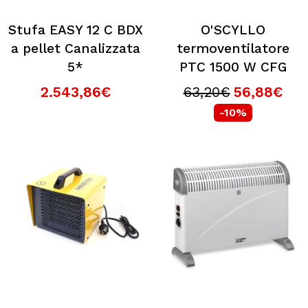
Stufa EASY 12 C BDX
O'SCYLLO
a pellet Canalizzata
termoventilatore
5*
PTC 1500 W CFG
2.543,86€
63,20€
56,88€
-10%