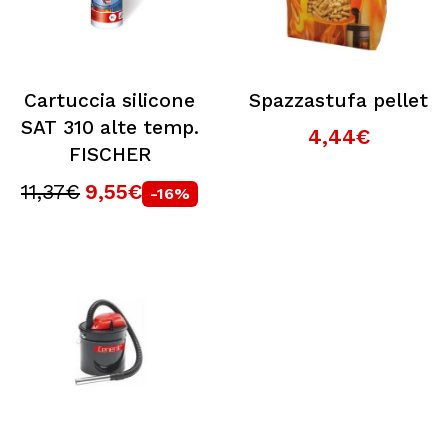
Cartuccia silicone
Spazzastufa pellet
SAT 310 alte temp.
4,44€
FISCHER
11,37€
9,55€
-16%