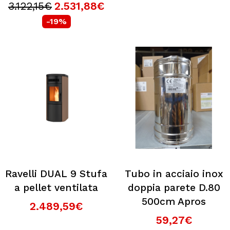
3.122,15€
2.531,88€
-19%
Ravelli DUAL 9 Stufa
Tubo in acciaio inox
a pellet ventilata
doppia parete D.80
500cm Apros
2.489,59€
59,27€