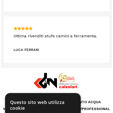
Ottima rivenditi stufe camini e ferramenta.
LUCA FERRARI
Questo sito web utilizza
RICAMBI
CASA
AUTO E BICI
TRATTAMENTO ACQUA
cookie
VITA ALL'APERTO
GIARDINO
OFFICINA
HOBBY
PROFESSIONAL