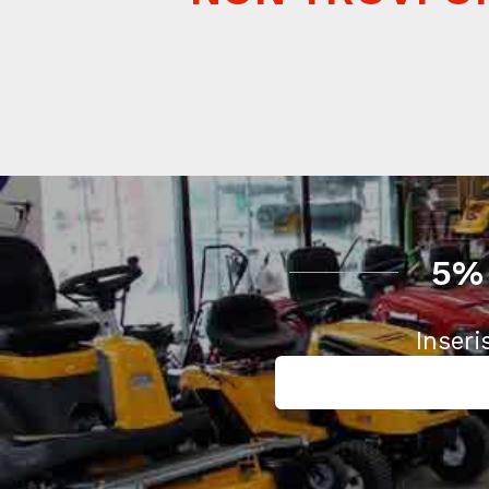
5%
Inseri