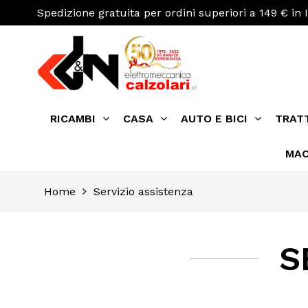
Spedizione gratuita per ordini superiori a 149 € in I
RICAMBI
CASA
AUTO E BICI
TRAT
MAC
Home
Servizio assistenza
S