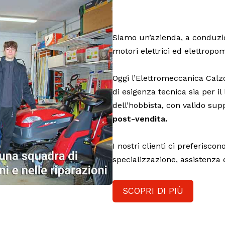
Siamo un’azienda, a conduzio
motori elettrici ed elettropo
Oggi l’Elettromeccanica Calzol
di esigenza tecnica sia per il
dell’hobbista, con valido sup
post-vendita.
I nostri clienti ci preferiscon
specializzazione, assistenza
SCOPRI DI PIÙ