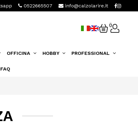
sapp
0522665507
info@calzolarire.it
0
OFFICINA
HOBBY
PROFESSIONAL
FAQ
ZA