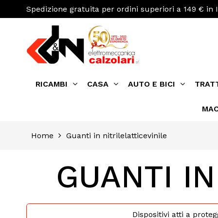
Spedizione gratuita per ordini superiori a 149 € in I
RICAMBI
CASA
AUTO E BICI
TRAT
MAC
Home
Guanti in nitrilelatticevinile
GUANTI IN
Dispositivi atti a prot