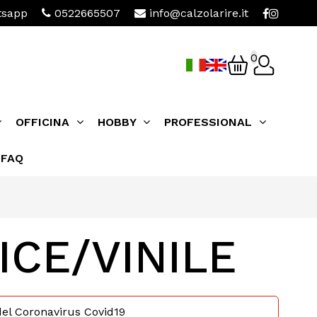
sapp
0522665507
info@calzolarire.it
0
OFFICINA
HOBBY
PROFESSIONAL
FAQ
ICE/VINILE
 del Coronavirus Covid19