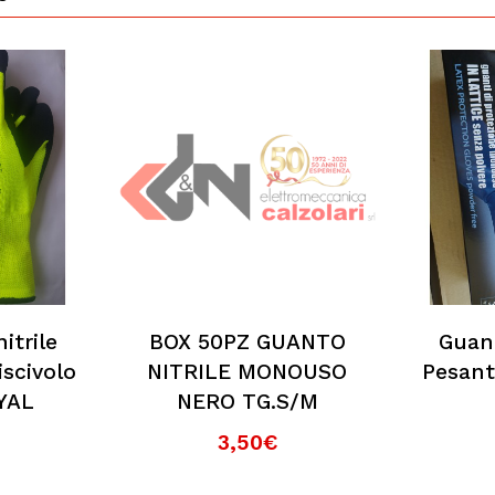
itrile
BOX 50PZ GUANTO
Guan
iscivolo
NITRILE MONOUSO
Pesant
YAL
NERO TG.S/M
3,50€