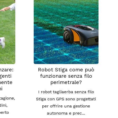
nzare:
Robot Stiga come può
igenti
funzionare senza filo
mente
perimetrale?
ni
I robot tagliaerba senza filo
tagione,
Stiga con GPS sono progettati
ini,
per offrire una gestione
perto
autonoma e prec...