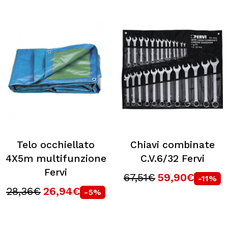
Telo occhiellato
Chiavi combinate
4X5m multifunzione
C.V.6/32 Fervi
Fervi
67,51€
59,90€
-11%
28,36€
26,94€
-5%