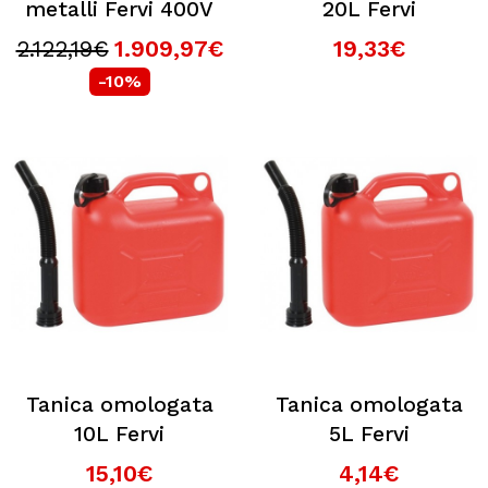
metalli Fervi 400V
20L Fervi
2.122,19€
1.909,97€
19,33€
-10%
Tanica omologata
Tanica omologata
10L Fervi
5L Fervi
15,10€
4,14€