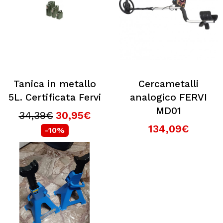
Tanica in metallo
Cercametalli
5L. Certificata Fervi
analogico FERVI
MD01
34,39€
30,95€
134,09€
-10%