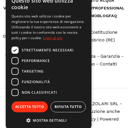
Questo sito web utilizza
RICAMBI
CASA
AUTO E BICI
TRATTAMENTO ACQUA
cookie
VITA ALL'APERTO
GIARDINO
OFFICINA
HOBBY
PROFESSIONAL
MACCHINE A NOLEGGIO
SERVIZI
CHI SIAMO
BLOG
FAQ
Questo sito web utilizza i cookie per
migliorare la tua esperienza di navigazione.
Utilizzando il nostro sito web acconsenti a
Via Della Costituzione
tutti i cookie in conformità con la nostra
0522665507
info@calzolarire.it
policy per i cookie.
Leggi di più
N.162 - Fabbrico (RE)
STRETTAMENTE NECESSARI
Termini e condizioni
-
Servizio assistenza
-
Garanzia
-
PERFORMANCE
Sovvenzioni pubbliche
-
Richiedi reso
-
Contatti
TARGETING
FUNZIONALITÀ
NON CLASSIFICATI
Copyright © ELETTROMECCANICA CALZOLARI SRL -
ACCETTA TUTTO
RIFIUTA TUTTO
All rights reserved. È vietata la riproduzione anche
parziale -
Privacy policy
-
Cookie policy
| Powered
MOSTRA DETTAGLI
by
Globe srl