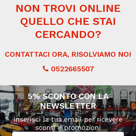
NON TROVI ONLINE
QUELLO CHE STAI
CERCANDO?
CONTATTACI ORA, RISOLVIAMO NOI
0522665507
5% SCONTO CON LA
NEWSLETTER
Inserisci la tua email per ricevere
sconti e promozioni