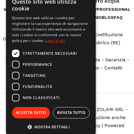
Questo sito web utilizza
RICAMBI
CASA
AUTO E BICI
TRATTAMENTO ACQUA
cookie
VITA ALL'APERTO
GIARDINO
OFFICINA
HOBBY
PROFESSIONAL
MACCHINE A NOLEGGIO
SERVIZI
CHI SIAMO
BLOG
FAQ
Questo sito web utilizza i cookie per
migliorare la tua esperienza di navigazione.
Utilizzando il nostro sito web acconsenti a
Via Della Costituzione
tutti i cookie in conformità con la nostra
0522665507
info@calzolarire.it
policy per i cookie.
Leggi di più
N.162 - Fabbrico (RE)
STRETTAMENTE NECESSARI
Termini e condizioni
-
Servizio assistenza
-
Garanzia
-
PERFORMANCE
Sovvenzioni pubbliche
-
Richiedi reso
-
Contatti
TARGETING
FUNZIONALITÀ
NON CLASSIFICATI
Copyright © ELETTROMECCANICA CALZOLARI SRL -
ACCETTA TUTTO
RIFIUTA TUTTO
All rights reserved. È vietata la riproduzione anche
parziale -
Privacy policy
-
Cookie policy
| Powered
MOSTRA DETTAGLI
by
Globe srl