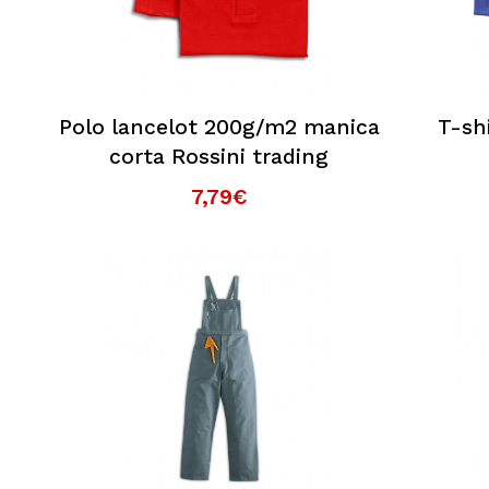
Polo lancelot 200g/m2 manica
T-sh
corta Rossini trading
7,79€