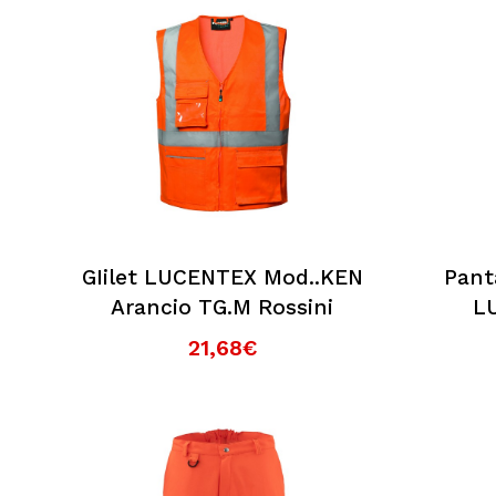
GIilet LUCENTEX Mod..KEN
Pant
Arancio TG.M Rossini
L
21,68€