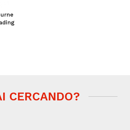
ourne
rading
AI CERCANDO?