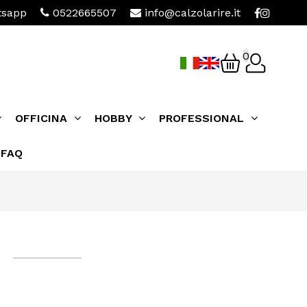
sapp
0522665507
info@calzolarire.it
0
OFFICINA
HOBBY
PROFESSIONAL
FAQ