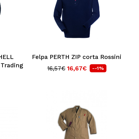
HELL
Felpa PERTH ZIP corta Rossini
 Trading
16,57€
16,67€
--1%