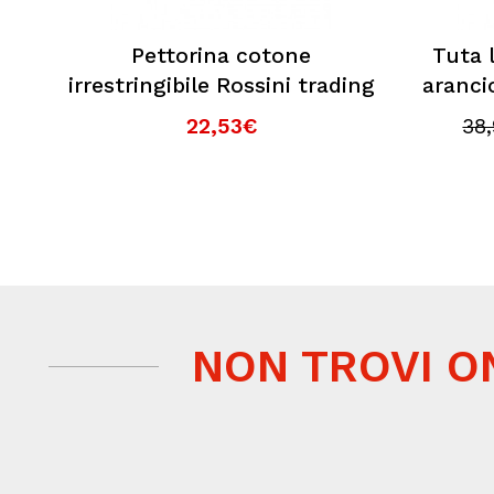
Pettorina cotone
Tuta 
irrestringibile Rossini trading
aranci
22,53€
38
NON TROVI O