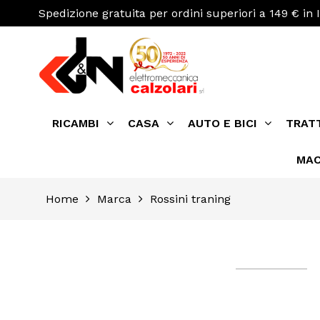
Spedizione gratuita per ordini superiori a 149 € in I
RICAMBI
CASA
AUTO E BICI
TRAT
MAC
Home
Marca
Rossini traning