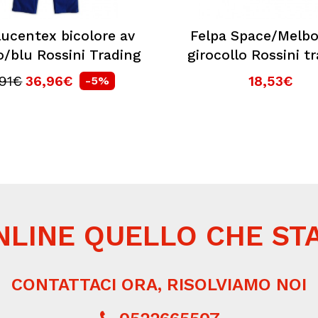
lucentex bicolore av
Felpa Space/Melb
o/blu Rossini Trading
girocollo Rossini t
,91€
36,96€
18,53€
-5%
NLINE QUELLO CHE ST
CONTATTACI ORA, RISOLVIAMO NOI