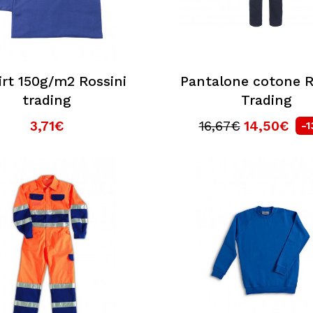
irt 150g/m2 Rossini
Pantalone cotone R
trading
Trading
3,71€
16,67€
14,50€
-