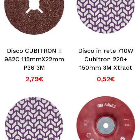
Disco CUBITRON II
Disco in rete 710W
982C 115mmX22mm
Cubitron 220+
P36 3M
150mm 3M Xtract
2,79€
0,52€