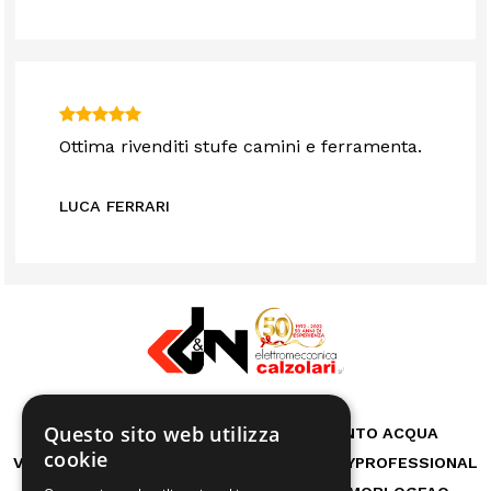
Ottima rivenditi stufe camini e ferramenta.
LUCA FERRARI
Questo sito web utilizza
RICAMBI
CASA
AUTO E BICI
TRATTAMENTO ACQUA
cookie
VITA ALL'APERTO
GIARDINO
OFFICINA
HOBBY
PROFESSIONAL