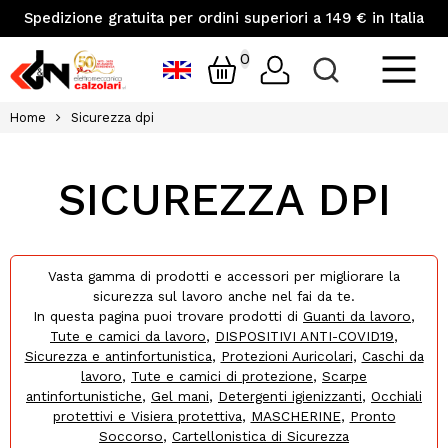
Spedizione gratuita per ordini superiori a 149 € in Italia
0
Home
Sicurezza dpi
SICUREZZA DPI
Vasta gamma di prodotti e accessori per migliorare la
sicurezza sul lavoro anche nel fai da te.
In questa pagina puoi trovare prodotti di
Guanti da lavoro
,
Tute e camici da lavoro
,
DISPOSITIVI ANTI-COVID19
,
Sicurezza e antinfortunistica
,
Protezioni Auricolari
,
Caschi da
lavoro
,
Tute e camici di protezione
,
Scarpe
antinfortunistiche
,
Gel mani
,
Detergenti igienizzanti
,
Occhiali
protettivi e Visiera protettiva
,
MASCHERINE
,
Pronto
Soccorso
,
Cartellonistica di Sicurezza