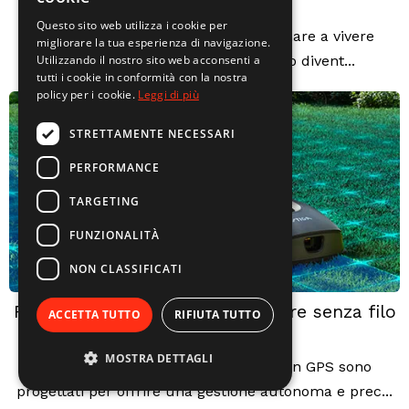
Esterni
Questo sito web utilizza i cookie per
Con l’arrivo della bella stagione, tornare a vivere
migliorare la tua esperienza di navigazione.
Utilizzando il nostro sito web acconsenti a
giardini, terrazze e spazi all’aperto divent...
tutti i cookie in conformità con la nostra
policy per i cookie.
Leggi di più
STRETTAMENTE NECESSARI
PERFORMANCE
TARGETING
FUNZIONALITÀ
NON CLASSIFICATI
Robot Stiga come può funzionare senza filo
ACCETTA TUTTO
RIFIUTA TUTTO
perimetrale?
MOSTRA DETTAGLI
I robot tagliaerba senza filo Stiga con GPS sono
progettati per offrire una gestione autonoma e prec...