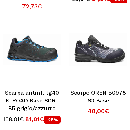
72,73€
Scarpa antinf. tg40
Scarpe OREN B0978
K-ROAD Base SCR-
S3 Base
B5 grigio/azzurro
40,00€
108,01€
81,01€
-25%