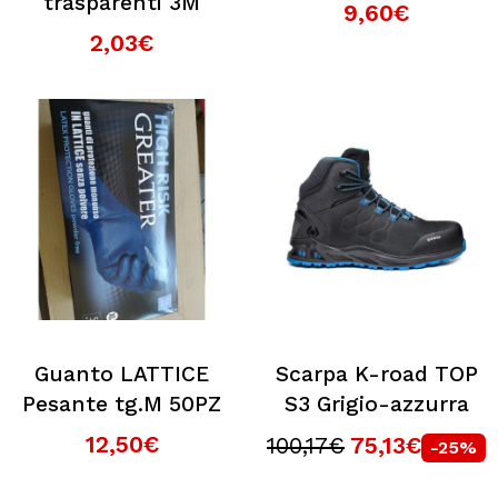
trasparenti 3M
9,60€
2,03€
Guanto LATTICE
Scarpa K-road TOP
Pesante tg.M 50PZ
S3 Grigio-azzurra
12,50€
100,17€
75,13€
-25%