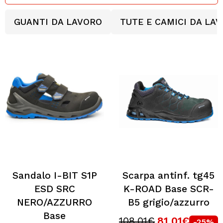
GUANTI DA LAVORO
TUTE E CAMICI DA LA
Sandalo I-BIT S1P
Scarpa antinf. tg45
ESD SRC
K-ROAD Base SCR-
NERO/AZZURRO
B5 grigio/azzurro
Base
108,01€
81,01€
-25%