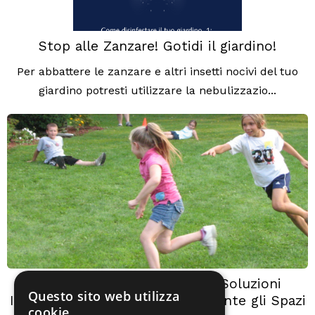
Stop alle Zanzare! Gotidi il giardino!
Per abbattere le zanzare e altri insetti nocivi del tuo
giardino potresti utilizzare la nebulizzazio...
Difendersi dalle Zanzare: le Soluzioni
Questo sito web utilizza
Intelligenti per Vivere Serenamente gli Spazi
cookie