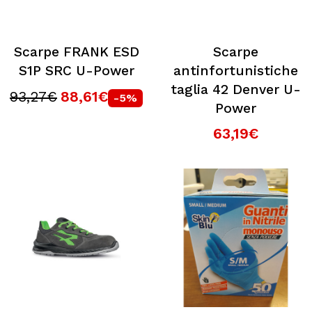
Scarpe FRANK ESD
Scarpe
S1P SRC U-Power
antinfortunistiche
taglia 42 Denver U-
93,27€
88,61€
-5%
Power
63,19€