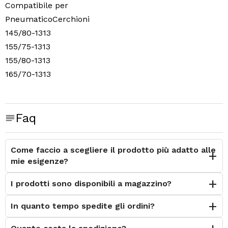
Compatibile per
PneumaticoCerchioni
145/80-1313
155/75-1313
155/80-1313
165/70-1313
165/75-1313
175/65-1313
175/70-1313
Faq
185/65-1313
185/70-1313
Come faccio a scegliere il prodotto più adatto alle
195/60-1313
mie esigenze?
195/65-1313
I prodotti sono disponibili a magazzino?
205/55-1313
205/60-1313
In quanto tempo spedite gli ordini?
215/60-1313
225/55-1313