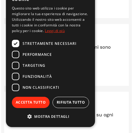
GIAN LUCA PIRONDINI
Questo sito web utilizza i cookie per
migliorare la tua esperienza di navigazione.
Utilizzando il nostro sito web acconsenti a
tutti i cookie in conformità con la nostra
policy per i cookie.
Leggi di più
STRETTAMENTE NECESSARI
Sono anni che mi servo da loro e mi sono
sempre trovato bene.. consigliato
PERFORMANCE
TARGETING
IMMOBILIARE EDIL 2F S.R.L.
FUNZIONALITÀ
NON CLASSIFICATI
ACCETTA TUTTO
RIFIUTA TUTTO
Sempre al top.. gentili e disponibili su ogni
MOSTRA DETTAGLI
questione