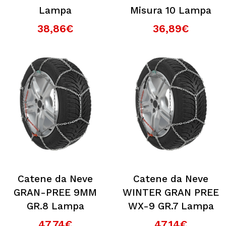
185/50-1515
Lampa
Misura 10 Lampa
185/55-1515
38,86€
36,89€
195/45-1515
195/50-1515
205/45-1515
205/50-1515
215/45-1515
225/40-1515
225/45-1515
135/55-1616
155/55-1616
165/50-1616
165/55-1616
Catene da Neve
Catene da Neve
175/50-1616
GRAN-PREE 9MM
WINTER GRAN PREE
185/50-1616
GR.8 Lampa
WX-9 GR.7 Lampa
195/40-1616
47,74€
47,14€