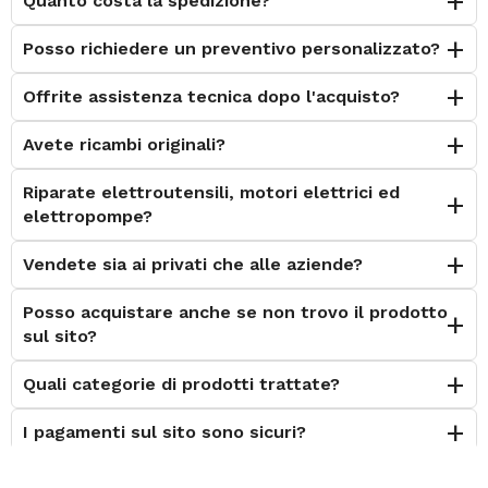
Quanto costa la spedizione?
235/50-1313
Posso richiedere un preventivo personalizzato?
135/80-1414
145/70-1414
Offrite assistenza tecnica dopo l'acquisto?
145/75-1414
145/80-1414
Avete ricambi originali?
155/65-1414
Riparate elettroutensili, motori elettrici ed
155/70-1414
elettropompe?
155/75-1414
165/65-1414
Vendete sia ai privati che alle aziende?
165/70-1414
Posso acquistare anche se non trovo il prodotto
175/60-1414
sul sito?
175/65-1414
185/55-1414
Quali categorie di prodotti trattate?
185/60-1414
I pagamenti sul sito sono sicuri?
195/55-1414
195/60-1414
È possibile effettuare il reso?