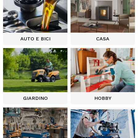
AUTO E BICI
CASA
GIARDINO
HOBBY