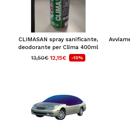
CLIMASAN spray sanificante,
Avviam
deodorante per Clima 400ml
13,50€
12,15€
-10%