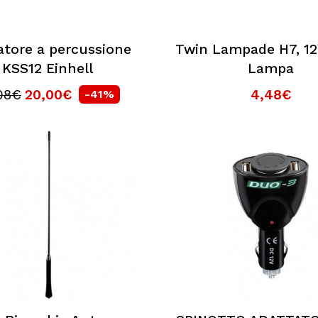
atore a percussione
Twin Lampade H7, 12
KSS12 Einhell
Lampa
08€
20,00€
4,48€
-41%