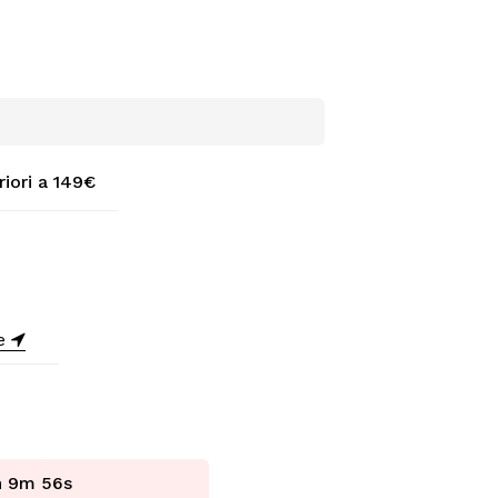
riori a 149€
ne
h 9m 55s