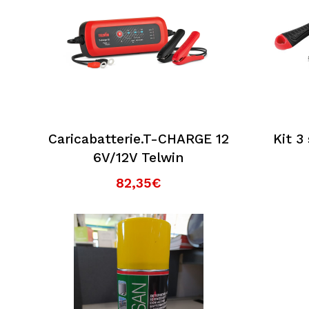
Posso contattarvi prima dell'acquisto?
Perché scegliere Elettromeccanica Calzola
Caricabatterie.T-CHARGE 12
Kit 3
6V/12V Telwin
82,35€