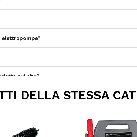
?
ed elettropompe?
dotto sul sito?
TI DELLA STESSA CA