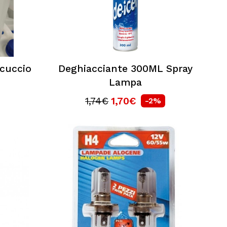
cuccio
Deghiacciante 300ML Spray
Lampa
1,74€
1,70€
-2%