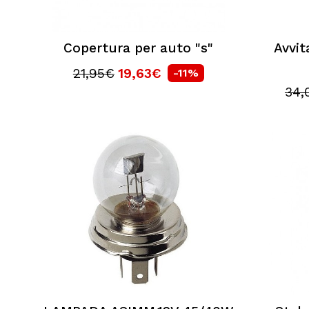
Copertura per auto "s"
Avvit
21,95€
19,63€
-11%
34,