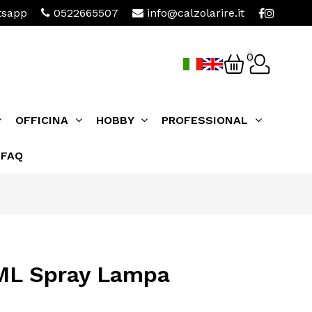
sapp
0522665507
info@calzolarire.it
0
OFFICINA
HOBBY
PROFESSIONAL
FAQ
ML Spray Lampa