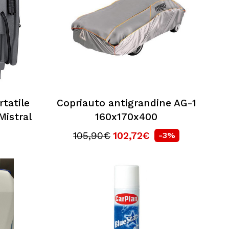
rtatile
Copriauto antigrandine AG-1
Mistral
160x170x400
105,90€
102,72€
-3%