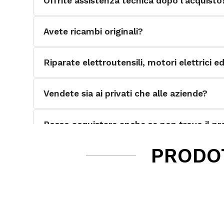
Offrite assistenza tecnica dopo l'acquisto
Avete ricambi originali?
Riparate elettroutensili, motori elettrici 
Vendete sia ai privati che alle aziende?
Posso acquistare anche se non trovo il pro
PRODOT
Quali categorie di prodotti trattate?
I pagamenti sul sito sono sicuri?
È possibile effettuare il reso?