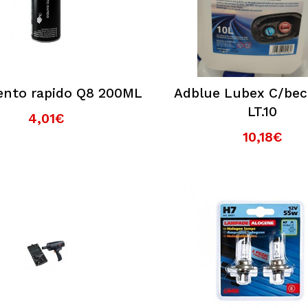
ento rapido Q8 200ML
Adblue Lubex C/bec
LT.10
4,01€
10,18€