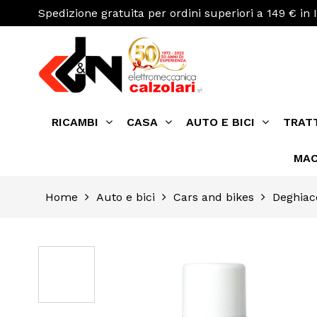
Spedizione gratuita per ordini superiori a 149 € in I
RICAMBI
CASA
AUTO E BICI
TRAT
MAC
Home
Auto e bici
Cars and bikes
Deghiac