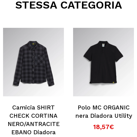
STESSA CATEGORIA
Perché scegliere Elettromeccanica Calzolari?
Camicia SHIRT
Polo MC ORGANIC
CHECK CORTINA
nera Diadora Utility
NERO/ANTRACITE
18,57€
EBANO Diadora