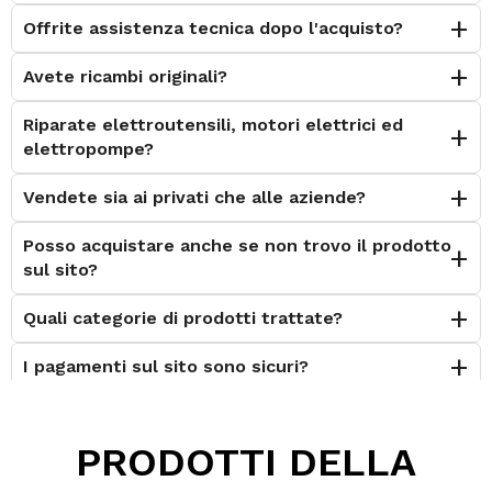
Offrite assistenza tecnica dopo l'acquisto?
Avete ricambi originali?
Riparate elettroutensili, motori elettrici ed
elettropompe?
Vendete sia ai privati che alle aziende?
Posso acquistare anche se non trovo il prodotto
sul sito?
Quali categorie di prodotti trattate?
I pagamenti sul sito sono sicuri?
È possibile effettuare il reso?
PRODOTTI DELLA
Posso contattarvi prima dell'acquisto?