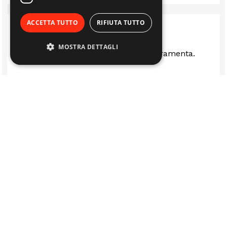
ACCETTA TUTTO
RIFIUTA TUTTO
MOSTRA DETTAGLI
Ottima rivenditi stufe camini e ferramenta.
LUCA FERRARI
RICAMBI
CASA
AUTO E BICI
TRATTAMENTO ACQUA
VITA ALL'APERTO
GIARDINO
OFFICINA
HOBBY
PROFESSIONAL
MACCHINE A NOLEGGIO
SERVIZI
CHI SIAMO
BLOG
FAQ