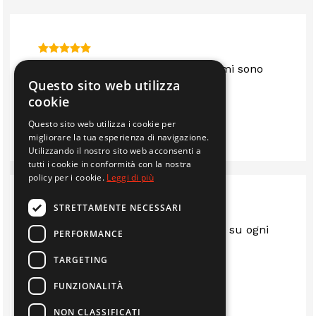
Sono anni che mi servo da loro e mi sono
Questo sito web utilizza
sempre trovato bene.. consigliato
cookie
Questo sito web utilizza i cookie per
IMMOBILIARE EDIL 2F S.R.L.
migliorare la tua esperienza di navigazione.
Utilizzando il nostro sito web acconsenti a
tutti i cookie in conformità con la nostra
policy per i cookie.
Leggi di più
STRETTAMENTE NECESSARI
Sempre al top.. gentili e disponibili su ogni
PERFORMANCE
questione
TARGETING
LUIS
FUNZIONALITÀ
NON CLASSIFICATI