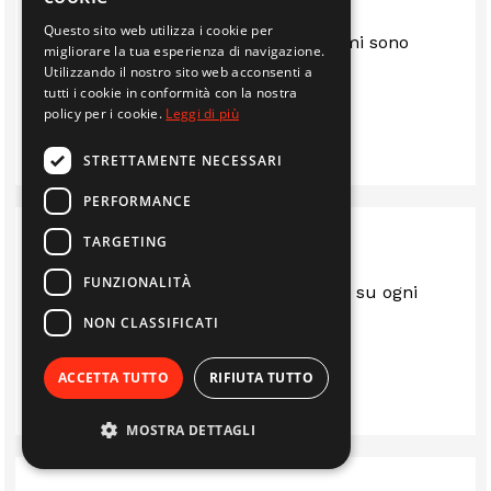
Questo sito web utilizza i cookie per
Sono anni che mi servo da loro e mi sono
migliorare la tua esperienza di navigazione.
sempre trovato bene.. consigliato
Utilizzando il nostro sito web acconsenti a
tutti i cookie in conformità con la nostra
policy per i cookie.
Leggi di più
IMMOBILIARE EDIL 2F S.R.L.
STRETTAMENTE NECESSARI
PERFORMANCE
TARGETING
FUNZIONALITÀ
Sempre al top.. gentili e disponibili su ogni
questione
NON CLASSIFICATI
ACCETTA TUTTO
RIFIUTA TUTTO
LUIS
MOSTRA DETTAGLI