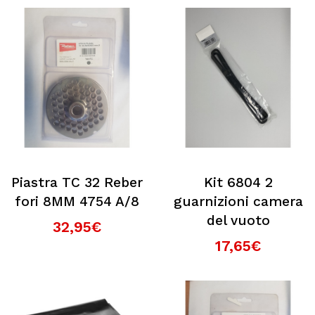
Piastra TC 32 Reber
Kit 6804 2
fori 8MM 4754 A/8
guarnizioni camera
del vuoto
32,95€
17,65€