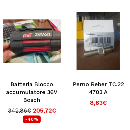
Batteria Blocco
Perno Reber TC.22
accumulatore 36V
4703 A
Bosch
8,83€
342,86€
205,72€
-40%