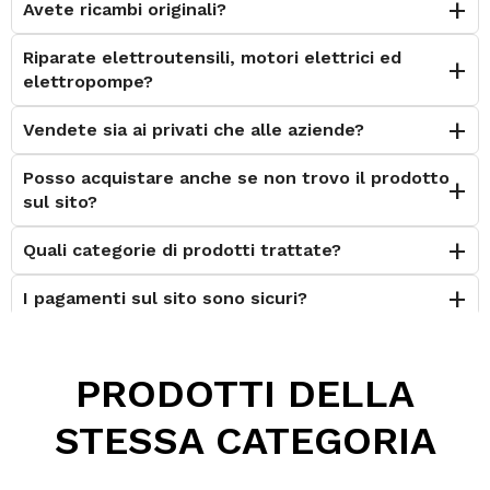
Avete ricambi originali?
Riparate elettroutensili, motori elettrici ed
elettropompe?
Vendete sia ai privati che alle aziende?
Posso acquistare anche se non trovo il prodotto
sul sito?
Quali categorie di prodotti trattate?
I pagamenti sul sito sono sicuri?
È possibile effettuare il reso?
PRODOTTI DELLA
Posso contattarvi prima dell'acquisto?
STESSA CATEGORIA
Perché scegliere Elettromeccanica Calzolari?