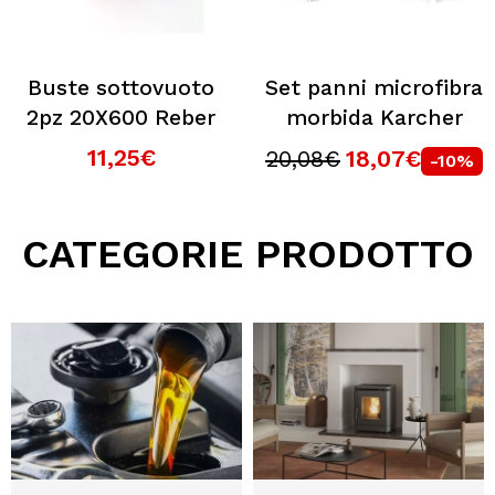
Buste sottovuoto
Set panni microfibra
2pz 20X600 Reber
morbida Karcher
11,25€
20,08€
18,07€
-10%
CATEGORIE PRODOTTO