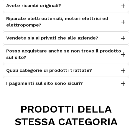
Avete ricambi originali?
Riparate elettroutensili, motori elettrici ed
elettropompe?
Vendete sia ai privati che alle aziende?
Posso acquistare anche se non trovo il prodotto
sul sito?
Quali categorie di prodotti trattate?
I pagamenti sul sito sono sicuri?
È possibile effettuare il reso?
PRODOTTI DELLA
Posso contattarvi prima dell'acquisto?
STESSA CATEGORIA
Perché scegliere Elettromeccanica Calzolari?