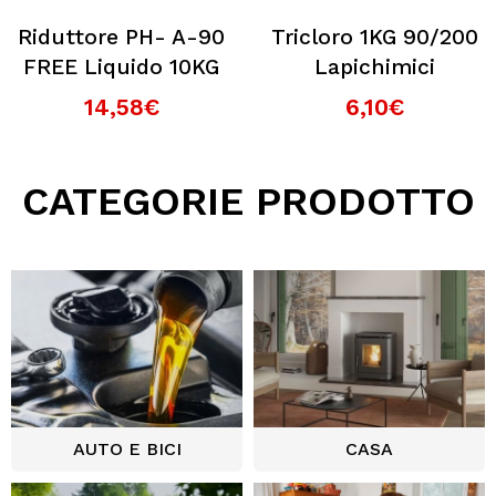
Riduttore PH- A-90
Tricloro 1KG 90/200
FREE Liquido 10KG
Lapichimici
14,58€
6,10€
CATEGORIE PRODOTTO
AUTO E BICI
CASA