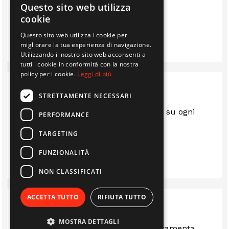
Questo sito web utilizza
sempre trovato bene.. consigliato
cookie
Questo sito web utilizza i cookie per
IMMOBILIARE EDIL 2F S.R.L.
migliorare la tua esperienza di navigazione.
Utilizzando il nostro sito web acconsenti a
tutti i cookie in conformità con la nostra
policy per i cookie.
Leggi di più
STRETTAMENTE NECESSARI
Sempre al top.. gentili e disponibili su ogni
PERFORMANCE
questione
TARGETING
LUIS
FUNZIONALITÀ
NON CLASSIFICATI
ACCETTA TUTTO
RIFIUTA TUTTO
MOSTRA DETTAGLI
Ottima rivenditi stufe camini e ferramenta.