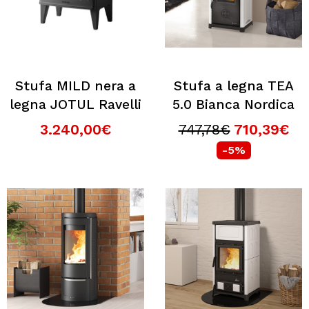
Stufa MILD nera a
Stufa a legna TEA
legna JOTUL Ravelli
5.0 Bianca Nordica
3.240,00€
747,78€
710,39€
-5%