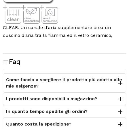
CLEAR: Un canale d’aria supplementare crea un
cuscino d’aria tra la fiamma ed il vetro ceramico,
garantendone la nitidezza per diverse ore di
funzionamento.
CLEAN COMBUSTION:
Nella combustione pulita
Faq
abbiamo due vantaggi: la camera di combustione
chiusa che garantisce una alta qualità dei fumi, sia in
Come faccio a scegliere il prodotto più adatto alle
entrata sia in uscita e la pulizia del vetro
mie esigenze?
SMART COMBUSTION:
La combustione chiusa evita la
fuoriuscita di fumi e aumenta il rendimento.
I prodotti sono disponibili a magazzino?
In quanto tempo spedite gli ordini?
Quanto costa la spedizione?