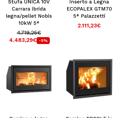
Stufa UNICA 10V
Inserto a Legna
Carrara ibrida
ECOPALEX GTM70
legna/pellet Nobis
5* Palazzetti
10kW 5*
2.111,23€
4.719,25€
4.483,29€
-5%