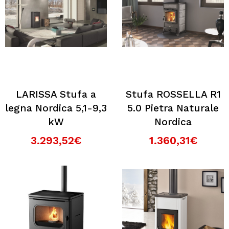
LARISSA Stufa a
Stufa ROSSELLA R1
legna Nordica 5,1-9,3
5.0 Pietra Naturale
kW
Nordica
3.293,52€
1.360,31€