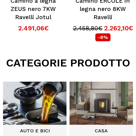
Camino a legna
Camino ERCOLE in
ZEUS nero 7KW
legna nero 8KW
Ravelli Jotul
Ravelli
2.491,06€
2.458,80€
2.262,10€
-8%
CATEGORIE PRODOTTO
AUTO E BICI
CASA