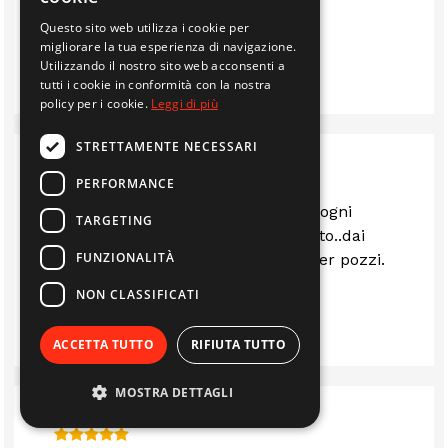
di attività
Questo sito web utilizza i cookie per
migliorare la tua esperienza di navigazione.
GIULIA TRANFAGLIA
Utilizzando il nostro sito web acconsenti a
tutti i cookie in conformità con la nostra
policy per i cookie.
Leggi di più
STRETTAMENTE NECESSARI
PERFORMANCE
Il sig.Calzolari e' afferratissimo su ogni
TARGETING
campo e..si trova veramente di tutto..dai
FUNZIONALITÀ
biocamini ai motori a sommersa per pozzi.
NON CLASSIFICATI
GIAN LUCA PIRONDINI
ACCETTA TUTTO
RIFIUTA TUTTO
MOSTRA DETTAGLI