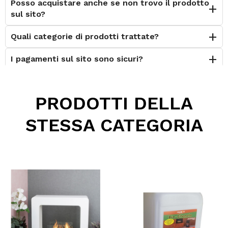
Posso acquistare anche se non trovo il prodotto
sul sito?
Quali categorie di prodotti trattate?
I pagamenti sul sito sono sicuri?
È possibile effettuare il reso?
PRODOTTI DELLA
Posso contattarvi prima dell'acquisto?
STESSA CATEGORIA
Perché scegliere Elettromeccanica Calzolari?