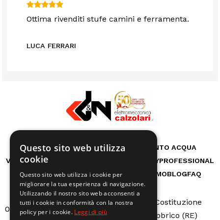
Ottima rivenditi stufe camini e ferramenta.
LUCA FERRARI
Questo sito web utilizza
RICAMBI
CASA
AUTO E BICI
TRATTAMENTO ACQUA
cookie
VITA ALL'APERTO
GIARDINO
OFFICINA
HOBBY
PROFESSIONAL
MACCHINE A NOLEGGIO
SERVIZI
CHI SIAMO
BLOG
FAQ
Questo sito web utilizza i cookie per
migliorare la tua esperienza di navigazione.
Utilizzando il nostro sito web acconsenti a
Via Della Costituzione
tutti i cookie in conformità con la nostra
0522665507
info@calzolarire.it
policy per i cookie.
Leggi di più
N.162 - Fabbrico (RE)