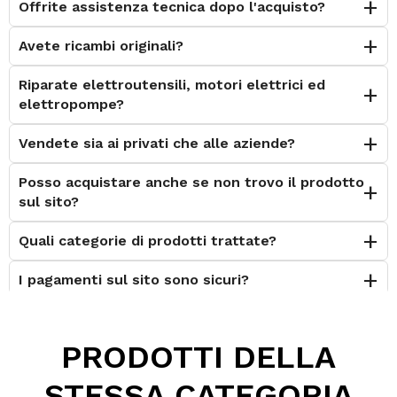
Offrite assistenza tecnica dopo l'acquisto?
Avete ricambi originali?
Riparate elettroutensili, motori elettrici ed
elettropompe?
Vendete sia ai privati che alle aziende?
Posso acquistare anche se non trovo il prodotto
sul sito?
Quali categorie di prodotti trattate?
I pagamenti sul sito sono sicuri?
È possibile effettuare il reso?
PRODOTTI DELLA
Posso contattarvi prima dell'acquisto?
STESSA CATEGORIA
Perché scegliere Elettromeccanica Calzolari?