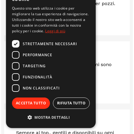
biocamini ai motori a sommersa per pozzi.
Questo sito web utilizza i cookie per
migliorare la tua esperienza di navigazione.
Utilizzando il nostro sito web acconsenti a
GIAN LUCA PIRONDINI
tutti i cookie in conformità con la nostra
policy per i cookie.
Leggi di più
STRETTAMENTE NECESSARI
PERFORMANCE
Sono anni che mi servo da loro e mi sono
TARGETING
sempre trovato bene.. consigliato
FUNZIONALITÀ
NON CLASSIFICATI
IMMOBILIARE EDIL 2F S.R.L.
ACCETTA TUTTO
RIFIUTA TUTTO
MOSTRA DETTAGLI
Sempre al top.. gentili e disponibili su ogni