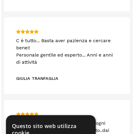
C è tutto... Basta aver pazienza e cercare
bene!!
Personale gentile ed esperto... Anni e anni
di attività
GIULIA TRANFAGLIA
Il sig.Calzolari e' afferratissimo su ogni
Questo sito web utilizza
campo e..si trova veramente di tutto..dai
cookie