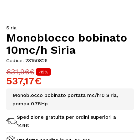
Siria
Monoblocco bobinato
10mc/h Siria
Codice: 23150826
631,96€
-15%
537,17€
Monoblocco bobinato portata mc/h10 Siria,
pompa 0.75Hp
Spedizione gratuita per ordini superiori a
149€