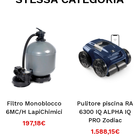
Filtro Monoblocco
Pulitore piscina RA
6MC/H LapiChimici
6300 IQ ALPHA IQ
PRO Zodiac
197,18€
1.588,15€