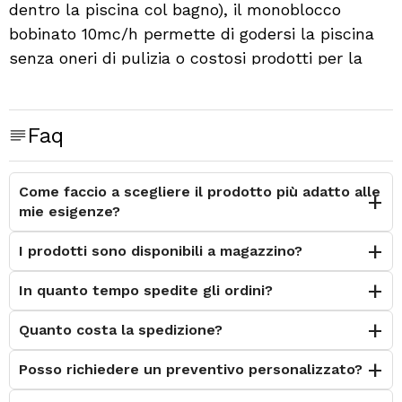
dentro la piscina col bagno), il monoblocco
bobinato 10mc/h permette di godersi la piscina
senza oneri di pulizia o costosi prodotti per la
manutenzione della stessa!
Caratteristiche tecniche:
Portata: 10mc/h
Faq
Potenza pompa: 0.75Hp
Funzioni della Valvola: n.5
Come faccio a scegliere il prodotto più adatto alle
mie esigenze?
I prodotti sono disponibili a magazzino?
In quanto tempo spedite gli ordini?
Quanto costa la spedizione?
Posso richiedere un preventivo personalizzato?