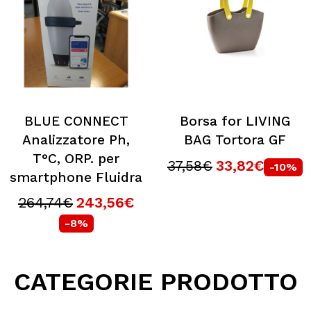
BLUE CONNECT
Borsa for LIVING
Analizzatore Ph,
BAG Tortora GF
T°C, ORP. per
37,58€
33,82€
-10%
smartphone Fluidra
264,74€
243,56€
-8%
CATEGORIE PRODOTTO