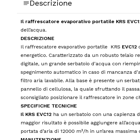
Descrizione
Il raffrescatore evaporativo portatile KRS EVC1
dell’acqua.
DESCRIZIONE
Il raffrescatore evaporativo portatile KRS
EVC12
c
energetico. Caratterizzato da un robusto telaio res
digitale, un grande serbatoio d'acqua con riempim
spegnimento automatico in caso di mancanza d'ac
filtro aria lavabile. Alla base è presente un ser
pannello di cellulosa, la quale sfruttando il passa
sconsigliato posizionare il raffrescatore in zone 
SPECIFICHE TECNICHE
Il KRS EVC12
ha un serbatoio con una capienza di 9
maggior risultato è possibile aggiungere all’acqu
portata d’aria di 12000 m³/h in un’area massima d
MANUTENZIONE