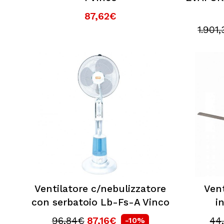
87,62€
1.901
Ventilatore c/nebulizzatore
Vent
con serbatoio Lb-Fs-A Vinco
i
96,84€
87,16€
44
-10%