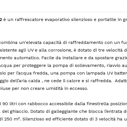
2
è un raffrescatore evaporativo silenzioso e portatile in g
ombina un'elevata capacità di raffreddamento con un f
istente agli UV e alla corrosione, è dotato di tre velocità 
ento automatico. Facile da installare e da spostare grazie
qua per proteggere la pompa di sollevamento, riavvio au
batoio per l’acqua fredda, una pompa con lampada UV batteri
ggio dell’aria calda , ne cede il calore e si raffredda. Adat
chiuse per non creare umidità in eccesso.
0 litri con rabbocco accessibile dalla finestrella posizion
a del ghiaccio. Dotato di galleggiante che blocca l’entrata
i 250 m². Silenzioso ed efficiente dotato di 3 velocità ha