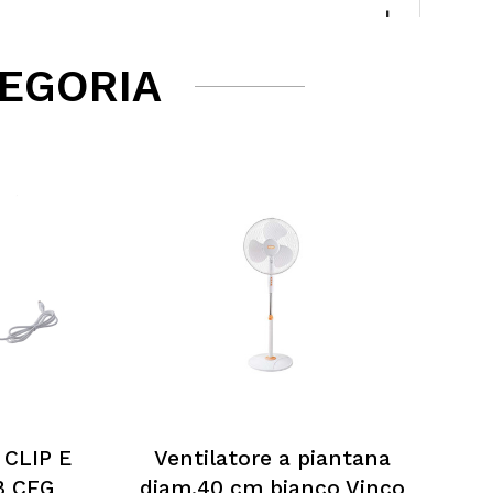
TEGORIA
 CLIP E
Ventilatore a piantana
B CFG
diam.40 cm bianco Vinco