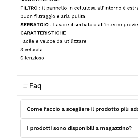
FILTRO
: Il pannello in cellulosa all'interno è es
buon filtraggio e aria pulita.
SERBATOIO
: Lavare il serbatoio all'interno prev
CARATTERISTICHE
Facile e veloce da utilizzare
3 velocità
Silenzioso
Manutenzione semplice
Mobile
Bassissimo consumo energetico
Faq
Alta capacità di raffreddamento
Telaio resistente agli UV
Plug and Play
Come faccio a scegliere il prodotto più ad
Serbatoio capiente
Spegnimento automatico in caso di mancanza d'
I prodotti sono disponibili a magazzino?
Riavvio automatico