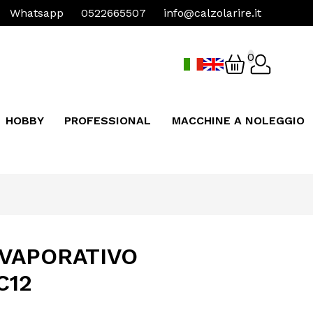
Whatsapp
0522665507
info@calzolarire.it
0
HOBBY
PROFESSIONAL
MACCHINE A NOLEGGIO
VAPORATIVO
C12