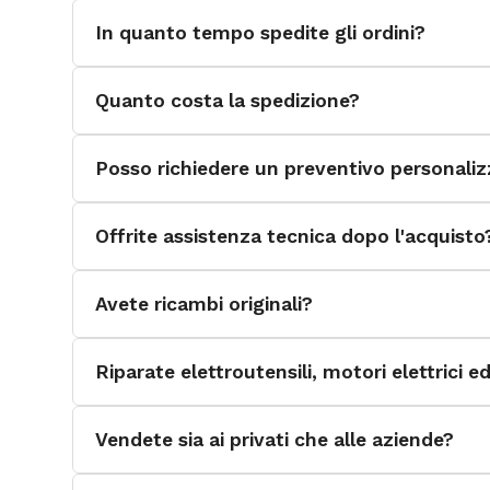
Filtro aria lavabile e sostituibile
In quanto tempo spedite gli ordini?
lampada UV battericida
Caratteristiche tecniche
PORTATA D'ARIA 12000 m³/h
Quanto costa la spedizione?
SUPERFICE COPERTA 250 m².
SCHERMO SI
Posso richiedere un preventivo personali
LAMPADA UV SI
CORRENTE ASSORBITA 2 A
Offrite assistenza tecnica dopo l'acquisto
CAPACITA' SERBATOIO 90 l
LIVELLO PRESSIONE SONORA <69 dB
Avete ricambi originali?
Larghezza 925 mm
Altezza 1430 mm
Profondità 580 mm
Riparate elettroutensili, motori elettrici 
Peso 40 kg
Vendete sia ai privati che alle aziende?