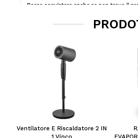
Posso acquistare anche se non trovo il pro
PRODOT
Quali categorie di prodotti trattate?
I pagamenti sul sito sono sicuri?
È possibile effettuare il reso?
Posso contattarvi prima dell'acquisto?
Perché scegliere Elettromeccanica Calzola
Ventilatore E Riscaldatore 2 IN
R
1 Vinco
EVAPOR