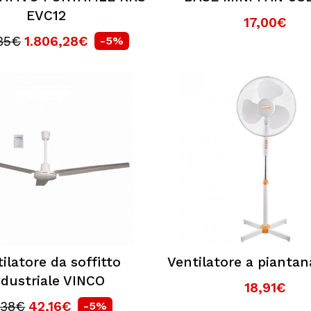
EVC12
17,00€
,35€
1.806,28€
-5%
ilatore da soffitto
Ventilatore a pianta
ndustriale VINCO
18,91€
,38€
42,16€
-5%