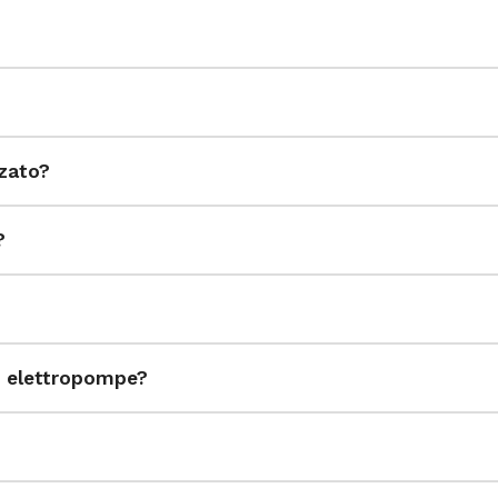
zzato?
?
ed elettropompe?