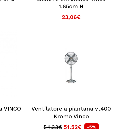
1.65cm H
23,06€
na VINCO
Ventilatore a piantana vt400
Kromo Vinco
54,23€
51,52€
-5%