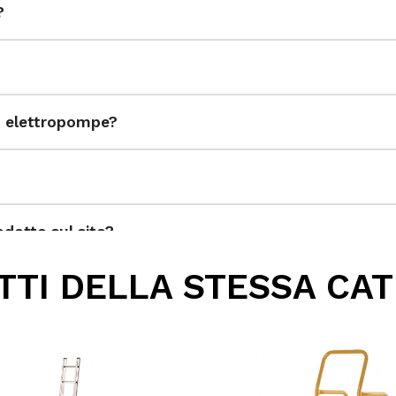
?
ed elettropompe?
dotto sul sito?
TI DELLA STESSA CA