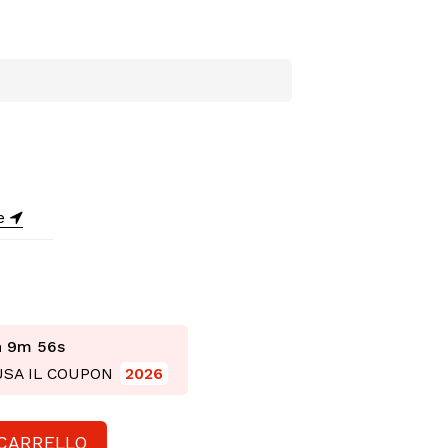
ne
h 9m 55s
 USA IL COUPON
2026
 CARRELLO