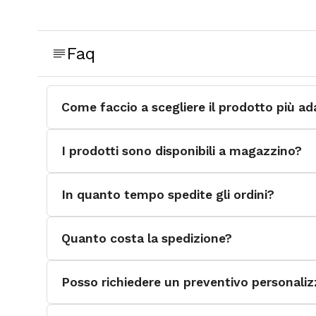
Piedini antisdrucciolo in PVC
Etichette e manuale d’uso e manutenzione
Imballo in cartone con poster
Faq
Certificato di collaudo secondo le normative ital
Come faccio a scegliere il prodotto più ad
I prodotti sono disponibili a magazzino?
In quanto tempo spedite gli ordini?
Quanto costa la spedizione?
Posso richiedere un preventivo personali