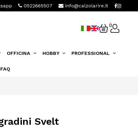
sapp
0522665507
info@calzolarire.it
0
OFFICINA
HOBBY
PROFESSIONAL
FAQ
radini Svelt