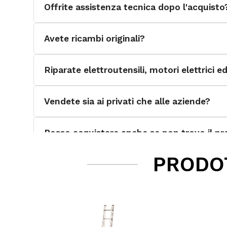
Offrite assistenza tecnica dopo l'acquisto
Avete ricambi originali?
Riparate elettroutensili, motori elettrici 
Vendete sia ai privati che alle aziende?
Posso acquistare anche se non trovo il pro
PRODOT
Quali categorie di prodotti trattate?
I pagamenti sul sito sono sicuri?