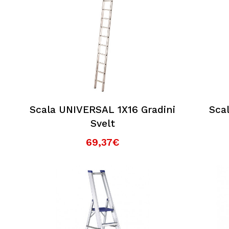
È possibile effettuare il reso?
Posso contattarvi prima dell'acquisto?
Perché scegliere Elettromeccanica Calzola
Scala UNIVERSAL 1X16 Gradini
Sca
Svelt
69,37€