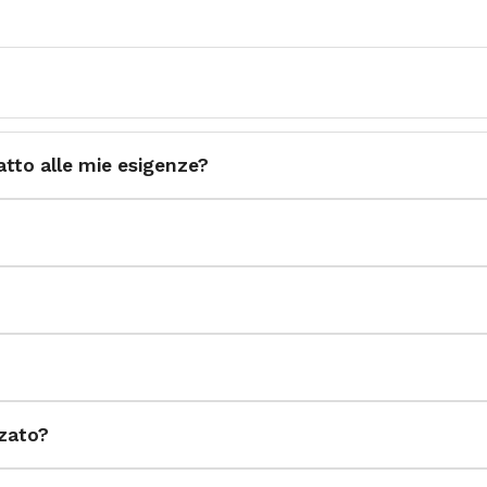
iane ed europee
atto alle mie esigenze?
zzato?