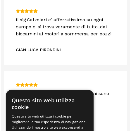
Il sig.Calzolari e' afferratissimo su ogni
campo e..si trova veramente di tutto..dai
biocamini ai motori a sommersa per pozzi.
GIAN LUCA PIRONDINI
Sono anni che mi servo da loro e mi sono
Questo sito web utilizza
sempre trovato bene.. consigliato
cookie
Questo sito web utilizza i cookie per
IMMOBILIARE EDIL 2F S.R.L.
migliorare la tua esperienza di navigazione.
Utilizzando il nostro sito web acconsenti a