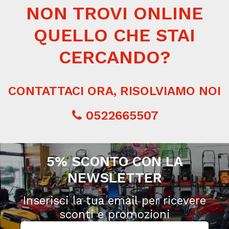
NON TROVI ONLINE
QUELLO CHE STAI
CERCANDO?
CONTATTACI ORA, RISOLVIAMO NOI
0522665507
5% SCONTO CON LA
NEWSLETTER
Inserisci la tua email per ricevere
sconti e promozioni