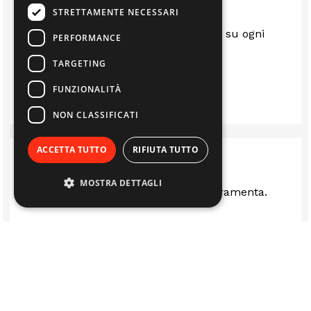
STRETTAMENTE NECESSARI
Sempre al top.. gentili e disponibili su ogni
PERFORMANCE
questione
TARGETING
LUIS
FUNZIONALITÀ
NON CLASSIFICATI
ACCETTA TUTTO
RIFIUTA TUTTO
MOSTRA DETTAGLI
Ottima rivenditi stufe camini e ferramenta.
LUCA FERRARI