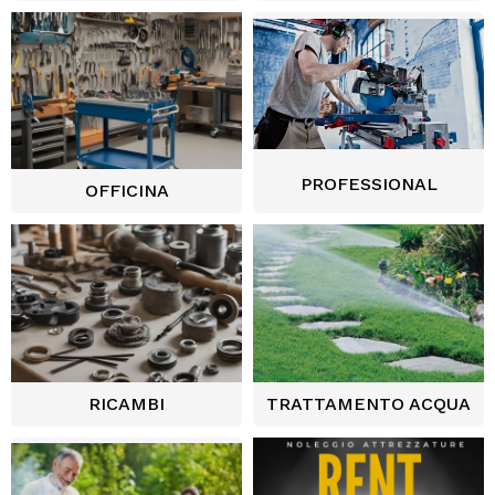
Corrente di uscita carica batteria:
1.5 A
Livello di potenza sonora garantito (LwA)
dB(A):
96
Livello di pressione sonora all'orecchio operatore
(LpA) dB(A):
81
PROFESSIONAL
Livello di potenza sonora misurato (LwA)
OFFICINA
dB(A):
93.4
Livello vibrazioni (m/s2):
2.27
Peso confezione:
3.06 kg
Peso prodotto senza batteria:
2.5 kg
Peso prodotto:
2.5 kg
Peso prodotto con kit aspirazione:
3.9 kg
RICAMBI
TRATTAMENTO ACQUA
Lunghezza prodotto:
1010 mm
Larghezza prodotto:
160 mm
Altezza prodotto:
260 mm