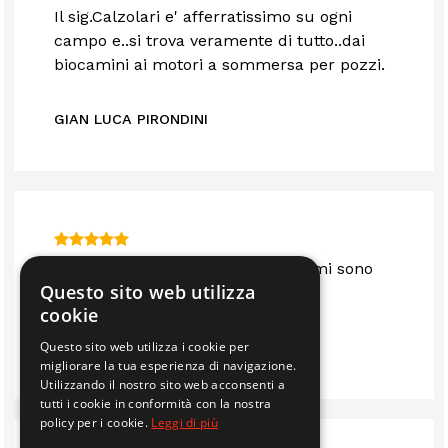
Il sig.Calzolari e' afferratissimo su ogni
campo e..si trova veramente di tutto..dai
biocamini ai motori a sommersa per pozzi.
GIAN LUCA PIRONDINI
Sono anni che mi servo da loro e mi sono
Questo sito web utilizza
sempre trovato bene.. consigliato
cookie
Questo sito web utilizza i cookie per
IMMOBILIARE EDIL 2F S.R.L.
migliorare la tua esperienza di navigazione.
Utilizzando il nostro sito web acconsenti a
tutti i cookie in conformità con la nostra
policy per i cookie.
Leggi di più