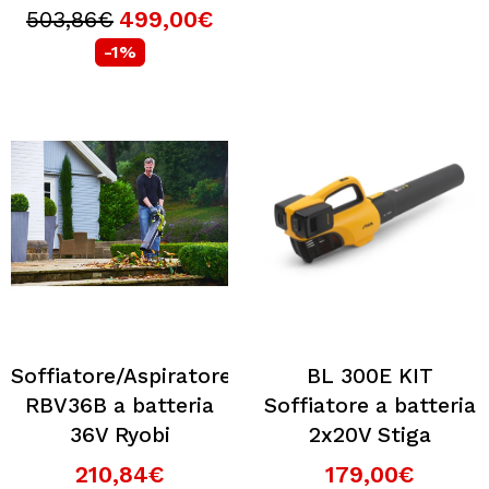
sono 5 volte più impegnativi rispetto ai requisiti
503,86€
499,00€
standard del settore, per garantire i massimi standard
-1%
di qualità in termini di prestazioni, affidabilità e
integrità della batteria nel tempo. Le nostre batterie
sono efficienti, in quanto abbiamo ottimizzato e
assicurato la posizione di ogni singola cella; sicure, in
quanto abbiamo creato spazio per consentire all'aria di
raffreddarsi; e intelligenti, poiché abbiamo sviluppato e
testato l'elettronica e il software che controlla le celle.
Forniscono energia più a lungo e durano più a lungo,
grazie a una gestione intelligente dell'energia operante
in tutte le macchine e negli strumenti che funzionano
con batterie ePower intercambiabili.
Prodotti a batteria
Soffiatore/Aspiratore
BL 300E KIT
con tastierino:Con il tastierino intuitivo, avrai a portata
RBV36B a batteria
Soffiatore a batteria
di mano il controllo della potenza del tuo tagliaerba.
36V Ryobi
2x20V Stiga
Disponibile su tutti i modelli STIGA Serie 500, 700 e
210,84€
179,00€
900, questa funzione innovativa permette di gestire le