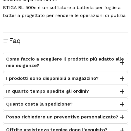
STIGA BL 500e è un soffiatore a batteria per foglie a
batteria progettato per rendere le operazioni di pulizia
all'aperto molto più veloci e facili. Il motore alimentato
a batteria garantisce emissioni zero con meno
vibrazioni e una notevole riduzione del rumore rispetto
Faq
ai tradizionali soffiatori a scoppio. L’impugnatura
ergonomica assicura il comfort d’uso, mentre i
Come faccio a scegliere il prodotto più adatto alle
supporti in gomma proteggono la parte inferiore e il
mie esigenze?
tubo di aspirazione del soffiatore. La posizione del
I prodotti sono disponibili a magazzino?
motore e della ventola sul soffiatore BL 500e
concentrano il flusso d'aria in una direzione unica per
In quanto tempo spedite gli ordini?
una velocità massima di 55 m/s: ciò significa che sarai
in grado di pulire qualsiasi superficie esterna in modo
Quanto costa la spedizione?
rapido e semplice. Il tastierino intuitivo
Posso richiedere un preventivo personalizzato?
sull’impugnatura permette di scegliere con facilità tra
tre diverse impostazioni di velocità dell’aria: bassa
Offrite assistenza tecnica dopo l'acquisto?