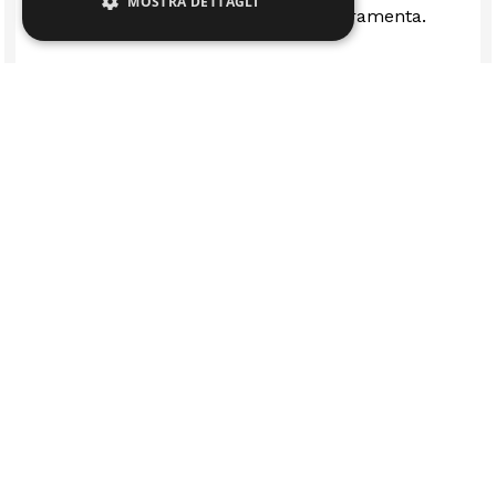
MOSTRA DETTAGLI
Ottima rivenditi stufe camini e ferramenta.
LUCA FERRARI
RICAMBI
CASA
AUTO E BICI
TRATTAMENTO ACQUA
VITA ALL'APERTO
GIARDINO
OFFICINA
HOBBY
PROFESSIONAL
MACCHINE A NOLEGGIO
SERVIZI
CHI SIAMO
BLOG
FAQ
Via Della Costituzione
0522665507
info@calzolarire.it
N.162 - Fabbrico (RE)