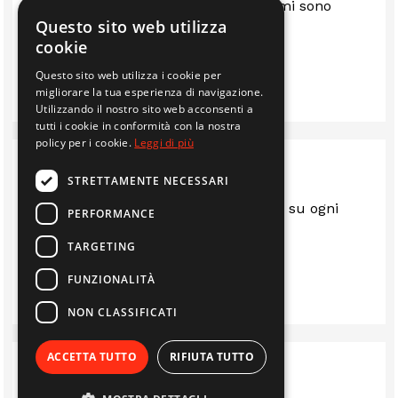
Sono anni che mi servo da loro e mi sono
Questo sito web utilizza
sempre trovato bene.. consigliato
cookie
Questo sito web utilizza i cookie per
IMMOBILIARE EDIL 2F S.R.L.
migliorare la tua esperienza di navigazione.
Utilizzando il nostro sito web acconsenti a
tutti i cookie in conformità con la nostra
policy per i cookie.
Leggi di più
STRETTAMENTE NECESSARI
Sempre al top.. gentili e disponibili su ogni
PERFORMANCE
questione
TARGETING
LUIS
FUNZIONALITÀ
NON CLASSIFICATI
ACCETTA TUTTO
RIFIUTA TUTTO