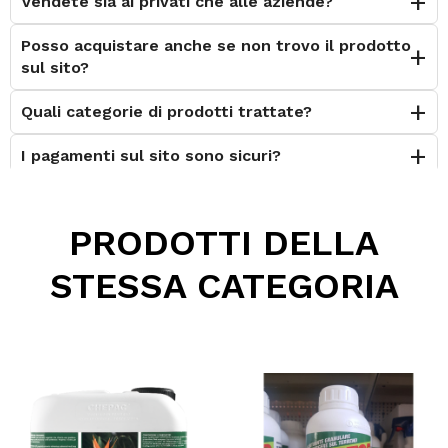
Vendete sia ai privati che alle aziende?
Posso acquistare anche se non trovo il prodotto
sul sito?
Quali categorie di prodotti trattate?
I pagamenti sul sito sono sicuri?
È possibile effettuare il reso?
PRODOTTI DELLA
Posso contattarvi prima dell'acquisto?
STESSA CATEGORIA
Perché scegliere Elettromeccanica Calzolari?