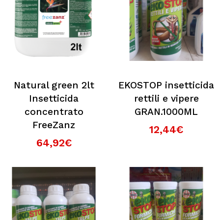
Natural green 2lt
EKOSTOP insetticida
Insetticida
rettili e vipere
concentrato
GRAN.1000ML
FreeZanz
12,44€
64,92€