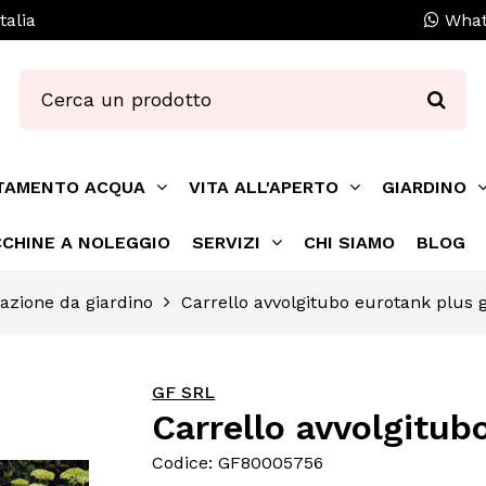
talia
What
TAMENTO ACQUA
VITA ALL'APERTO
GIARDINO
CHINE A NOLEGGIO
SERVIZI
CHI SIAMO
BLOG
gazione da giardino
Carrello avvolgitubo eurotank plus g
GF SRL
Carrello avvolgit
Codice: GF80005756