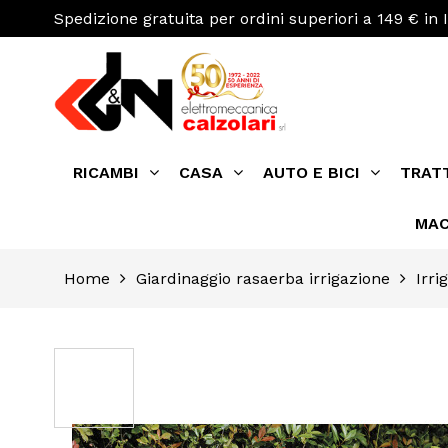
Spedizione gratuita per ordini superiori a 149 € in I
RICAMBI
CASA
AUTO E BICI
TRAT
MAC
Home
Giardinaggio rasaerba irrigazione
Irri