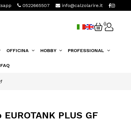
sapp
0522665507
info@calzolarire.it
0
OFFICINA
HOBBY
PROFESSIONAL
FAQ
f
ubo EUROTANK PLUS GF