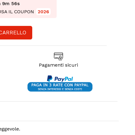
h 9m 55s
 USA IL COUPON
2026
 CARRELLO
Pagamenti sicuri
eggevole.