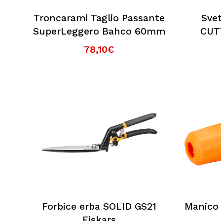
Troncarami Taglio Passante
Sve
SuperLeggero Bahco 60mm
CUT
78,10€
Forbice erba SOLID GS21
Manico 
Fiskars