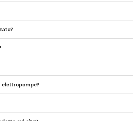
zzato?
?
ed elettropompe?
dotto sul sito?