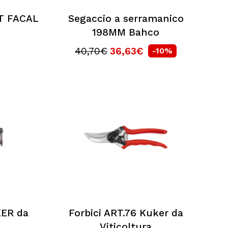
T FACAL
Segaccio a serramanico
198MM Bahco
40,70€
36,63€
-10%
KER da
Forbici ART.76 Kuker da
Viticoltura