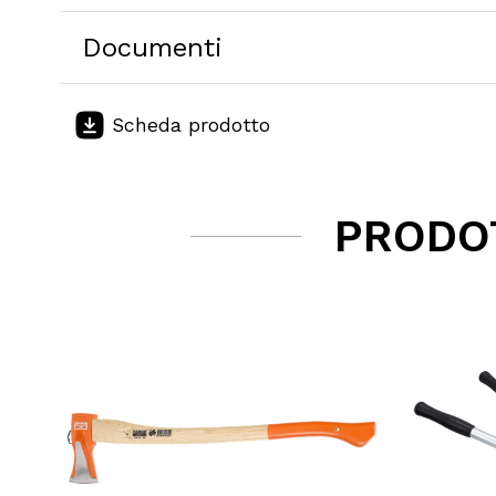
Quali categorie di prodotti trattate?
Documenti
I pagamenti sul sito sono sicuri?
Scheda prodotto
È possibile effettuare il reso?
PRODOT
Posso contattarvi prima dell'acquisto?
Perché scegliere Elettromeccanica Calzola