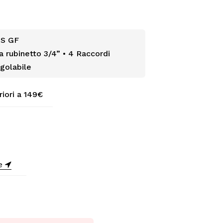
US GF
sa rubinetto 3/4” • 4 Raccordi
egolabile
riori a 149€
ne