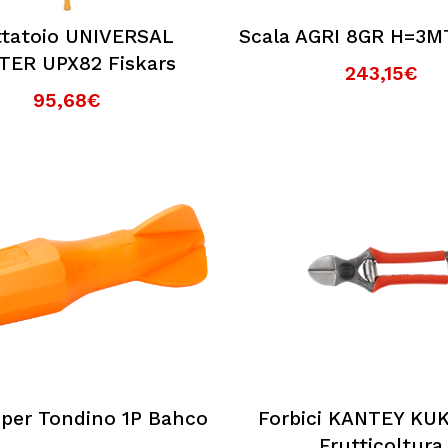
ttatoio UNIVERSAL
Scala AGRI 8GR H=3M
TER UPX82 Fiskars
243,15€
95,68€
per Tondino 1P Bahco
Forbici KANTEY KU
Frutticoltura