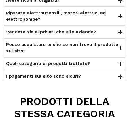
Avete ricambi originali?
Riparate elettroutensili, motori elettrici ed
elettropompe?
Vendete sia ai privati che alle aziende?
Posso acquistare anche se non trovo il prodotto
sul sito?
Quali categorie di prodotti trattate?
I pagamenti sul sito sono sicuri?
È possibile effettuare il reso?
PRODOTTI DELLA
Posso contattarvi prima dell'acquisto?
STESSA CATEGORIA
Perché scegliere Elettromeccanica Calzolari?