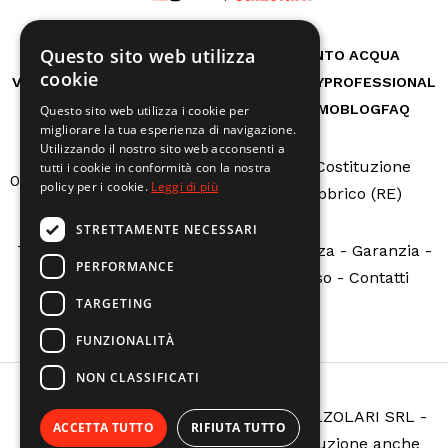
Questo sito web utilizza
RICAMBI
CASA
AUTO E BICI
TRATTAMENTO ACQUA
cookie
VITA ALL'APERTO
GIARDINO
OFFICINA
HOBBY
PROFESSIONAL
MACCHINE A NOLEGGIO
SERVIZI
CHI SIAMO
BLOG
FAQ
Questo sito web utilizza i cookie per
migliorare la tua esperienza di navigazione.
Utilizzando il nostro sito web acconsenti a
Via Della Costituzione
tutti i cookie in conformità con la nostra
0522665507
info@calzolarire.it
policy per i cookie.
Leggi di più
N.162 - Fabbrico (RE)
STRETTAMENTE NECESSARI
Termini e condizioni
-
Servizio assistenza
-
Garanzia
-
PERFORMANCE
Sovvenzioni pubbliche
-
Richiedi reso
-
Contatti
TARGETING
FUNZIONALITÀ
NON CLASSIFICATI
Copyright © ELETTROMECCANICA CALZOLARI SRL -
ACCETTA TUTTO
RIFIUTA TUTTO
All rights reserved. È vietata la riproduzione anche