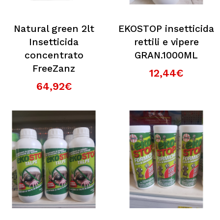
Natural green 2lt
EKOSTOP insetticida
Insetticida
rettili e vipere
concentrato
GRAN.1000ML
FreeZanz
12,44€
64,92€