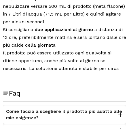
nebulizzare versare 500 mL di prodotto (metà flacone)
in 7 Litri di acqua (71,5 mL per Litro) e quindi agitare
per alcuni secondi
Si consigliano
due applicazioni al giorno
a distanza di
12 ore, preferibilmente mattina e sera lontano dalle ore
più calde della giornata
Il prodotto può essere utilizzato ogni qualvolta si
ritiene opportuno, anche più volte al giorno se
necessario. La soluzione ottenuta è stabile per circa
18/20 giorni
Per il corretto funzionamento dell’impianto
nebulizzatore si raccomanda di non superare le dosi
Faq
indicate
Composizione
: Aqua, Cymbopogon winterianus,
Come faccio a scegliere il prodotto più adatto alle
Eucalyptus globulus, Pelargonium graveolens, Olea
mie esigenze?
europaea, Capsicum annuum