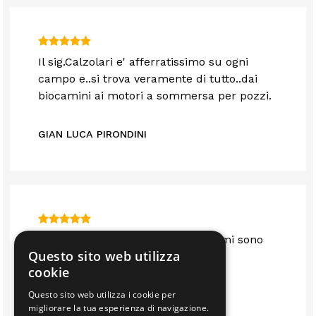
Il sig.Calzolari e' afferratissimo su ogni
campo e..si trova veramente di tutto..dai
biocamini ai motori a sommersa per pozzi.
GIAN LUCA PIRONDINI
Sono anni che mi servo da loro e mi sono
Questo sito web utilizza
sempre trovato bene.. consigliato
cookie
Questo sito web utilizza i cookie per
IMMOBILIARE EDIL 2F S.R.L.
migliorare la tua esperienza di navigazione.