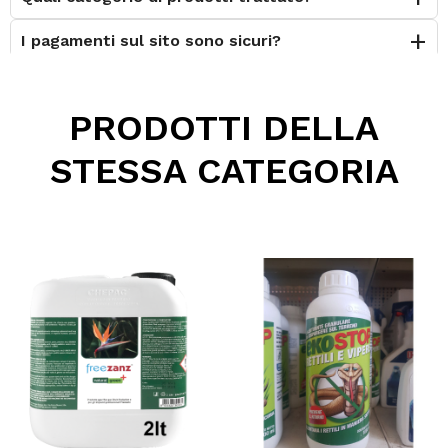
I pagamenti sul sito sono sicuri?
È possibile effettuare il reso?
PRODOTTI DELLA
Posso contattarvi prima dell'acquisto?
STESSA CATEGORIA
Perché scegliere Elettromeccanica Calzolari?