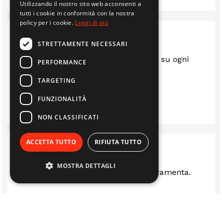
Utilizzando il nostro sito web acconsenti a
tutti i cookie in conformità con la nostra
policy per i cookie.
Leggi di più
STRETTAMENTE NECESSARI
Sempre al top.. gentili e disponibili su ogni
PERFORMANCE
questione
TARGETING
LUIS
FUNZIONALITÀ
NON CLASSIFICATI
ACCETTA TUTTO
RIFIUTA TUTTO
MOSTRA DETTAGLI
Ottima rivenditi stufe camini e ferramenta.
LUCA FERRARI