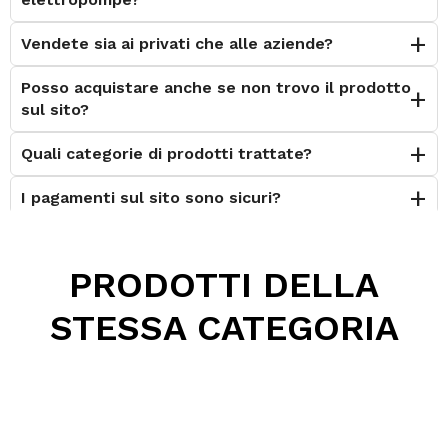
Vendete sia ai privati che alle aziende?
Posso acquistare anche se non trovo il prodotto
sul sito?
Quali categorie di prodotti trattate?
I pagamenti sul sito sono sicuri?
È possibile effettuare il reso?
PRODOTTI DELLA
Posso contattarvi prima dell'acquisto?
STESSA CATEGORIA
Perché scegliere Elettromeccanica Calzolari?