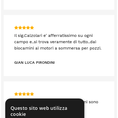
Il sig.Calzolari e' afferratissimo su ogni
campo e..si trova veramente di tutto..dai
biocamini ai motori a sommersa per pozzi.
GIAN LUCA PIRONDINI
Sono anni che mi servo da loro e mi sono
Questo sito web utilizza
sempre trovato bene.. consigliato
cookie