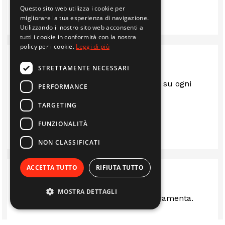
Questo sito web utilizza i cookie per
IMMOBILIARE EDIL 2F S.R.L.
migliorare la tua esperienza di navigazione.
Utilizzando il nostro sito web acconsenti a
tutti i cookie in conformità con la nostra
policy per i cookie.
Leggi di più
STRETTAMENTE NECESSARI
Sempre al top.. gentili e disponibili su ogni
PERFORMANCE
questione
TARGETING
LUIS
FUNZIONALITÀ
NON CLASSIFICATI
ACCETTA TUTTO
RIFIUTA TUTTO
MOSTRA DETTAGLI
Ottima rivenditi stufe camini e ferramenta.