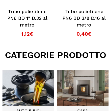
Tubo polietilene
Tubo polietilene
PN6 BD 1" D.32 al
PN6 BD 3/8 D.16 al
metro
metro
1,12€
0,40€
CATEGORIE PRODOTTO
AUTO E BICI
CASA