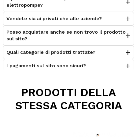
elettropompe?
Vendete sia ai privati che alle aziende?
Posso acquistare anche se non trovo il prodotto
sul sito?
Quali categorie di prodotti trattate?
I pagamenti sul sito sono sicuri?
È possibile effettuare il reso?
PRODOTTI DELLA
Posso contattarvi prima dell'acquisto?
STESSA CATEGORIA
Perché scegliere Elettromeccanica Calzolari?