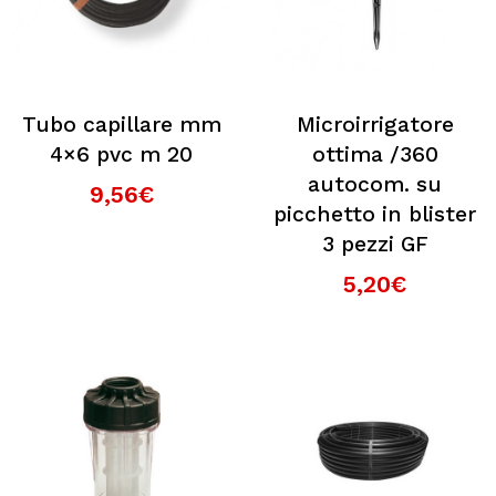
Tubo capillare mm
Microirrigatore
4×6 pvc m 20
ottima /360
autocom. su
9,56€
picchetto in blister
3 pezzi GF
5,20€