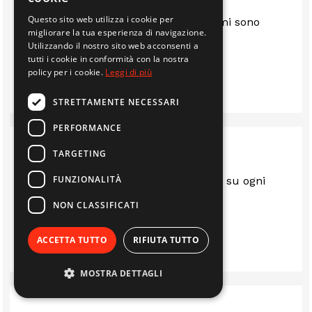
Questo sito web utilizza i cookie per
Sono anni che mi servo da loro e mi sono
migliorare la tua esperienza di navigazione.
sempre trovato bene.. consigliato
Utilizzando il nostro sito web acconsenti a
tutti i cookie in conformità con la nostra
policy per i cookie.
Leggi di più
IMMOBILIARE EDIL 2F S.R.L.
STRETTAMENTE NECESSARI
PERFORMANCE
TARGETING
FUNZIONALITÀ
Sempre al top.. gentili e disponibili su ogni
questione
NON CLASSIFICATI
LUIS
ACCETTA TUTTO
RIFIUTA TUTTO
MOSTRA DETTAGLI