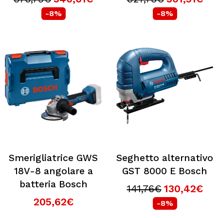
-8%
-8%
Smerigliatrice GWS
Seghetto alternativo
18V-8 angolare a
GST 8000 E Bosch
batteria Bosch
141,76€
130,42€
205,62€
-8%