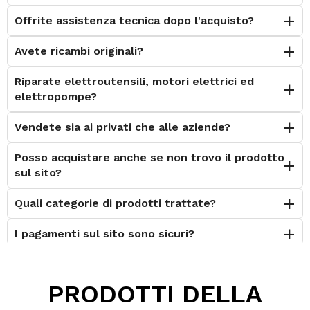
Offrite assistenza tecnica dopo l'acquisto?
Avete ricambi originali?
Riparate elettroutensili, motori elettrici ed
elettropompe?
Vendete sia ai privati che alle aziende?
Posso acquistare anche se non trovo il prodotto
sul sito?
Quali categorie di prodotti trattate?
I pagamenti sul sito sono sicuri?
È possibile effettuare il reso?
PRODOTTI DELLA
Posso contattarvi prima dell'acquisto?