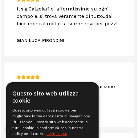
Il sig.Calzolari e' afferratissimo su ogni
campo e..si trova veramente di tutto..dai
biocamini ai motori a sommersa per pozzi.
GIAN LUCA PIRONDINI
Sono anni che mi servo da loro e mi sono
Questo sito web utilizza
sempre trovato bene.. consigliato
cookie
Questo sito web utilizza i cookie per
IMMOBILIARE EDIL 2F S.R.L.
migliorare la tua esperienza di navigazione.
Utilizzando il nostro sito web acconsenti a
tutti i cookie in conformità con la nostra
policy per i cookie.
Leggi di più