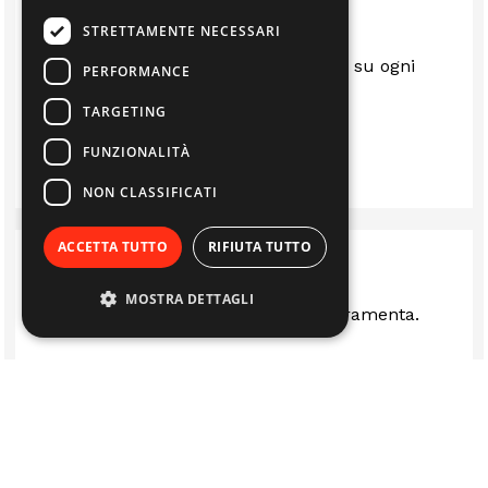
STRETTAMENTE NECESSARI
Sempre al top.. gentili e disponibili su ogni
PERFORMANCE
questione
TARGETING
FUNZIONALITÀ
LUIS
NON CLASSIFICATI
ACCETTA TUTTO
RIFIUTA TUTTO
MOSTRA DETTAGLI
Ottima rivenditi stufe camini e ferramenta.
LUCA FERRARI