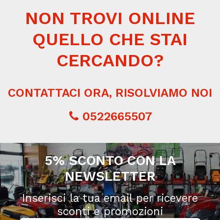
NON TROVI ONLINE
QUELLO CHE STAI
CERCANDO?
CONTATTACI ORA, RISOLVIAMO NOI
0522665507
5% SCONTO CON LA
NEWSLETTER
Inserisci la tua email per ricevere
sconti e promozioni