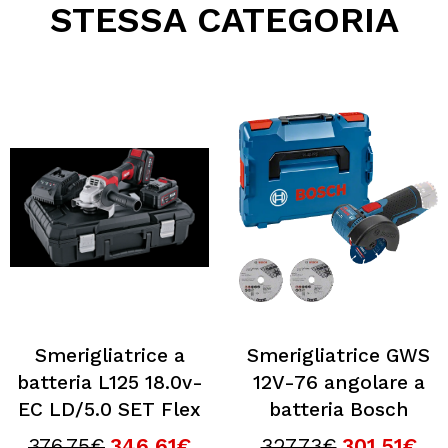
STESSA CATEGORIA
Perché scegliere Elettromeccanica Calzolari?
Smerigliatrice a
Smerigliatrice GWS
batteria L125 18.0v-
12V-76 angolare a
EC LD/5.0 SET Flex
batteria Bosch
376,75€
346,61€
327,73€
301,51€