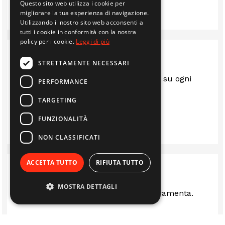
Questo sito web utilizza i cookie per
IMMOBILIARE EDIL 2F S.R.L.
migliorare la tua esperienza di navigazione.
Utilizzando il nostro sito web acconsenti a
tutti i cookie in conformità con la nostra
policy per i cookie.
Leggi di più
STRETTAMENTE NECESSARI
Sempre al top.. gentili e disponibili su ogni
PERFORMANCE
questione
TARGETING
LUIS
FUNZIONALITÀ
NON CLASSIFICATI
ACCETTA TUTTO
RIFIUTA TUTTO
MOSTRA DETTAGLI
Ottima rivenditi stufe camini e ferramenta.
LUCA FERRARI