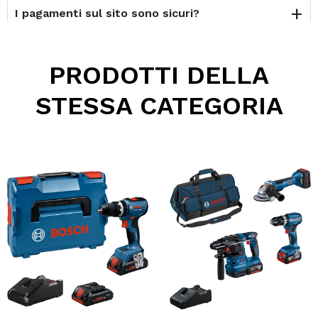
I pagamenti sul sito sono sicuri?
È possibile effettuare il reso?
PRODOTTI DELLA
Posso contattarvi prima dell'acquisto?
STESSA CATEGORIA
Perché scegliere Elettromeccanica Calzolari?