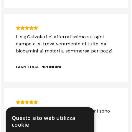
Il sig.Calzolari e' afferratissimo su ogni
campo e..si trova veramente di tutto..dai
biocamini ai motori a sommersa per pozzi.
GIAN LUCA PIRONDINI
Sono anni che mi servo da loro e mi sono
Questo sito web utilizza
sempre trovato bene.. consigliato
cookie