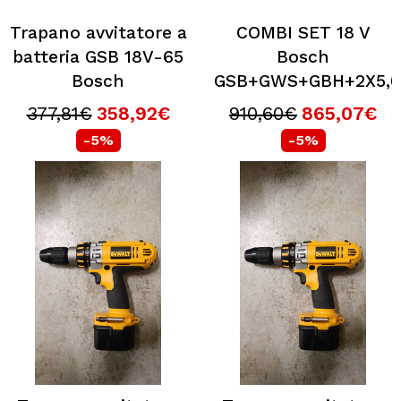
Trapano avvitatore a
COMBI SET 18 V
batteria GSB 18V-65
Bosch
Bosch
GSB+GWS+GBH+2X5,0
377,81€
358,92€
910,60€
865,07€
-5%
-5%