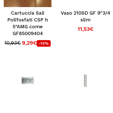
Cartuccia Sali
Vaso 210SD GF 9"3/4
Polifosfati CSP h
slim
5"AMG come
11,53€
GF85009404
10,93€
9,29€
-15%