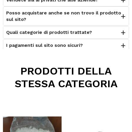
Posso acquistare anche se non trovo il prodotto
sul sito?
Quali categorie di prodotti trattate?
I pagamenti sul sito sono sicuri?
È possibile effettuare il reso?
PRODOTTI DELLA
Posso contattarvi prima dell'acquisto?
STESSA CATEGORIA
Perché scegliere Elettromeccanica Calzolari?