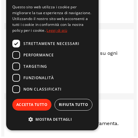
Questo sito web utilizza i cookie per
IMMOBILIARE EDIL 2F S.R.L.
migliorare la tua esperienza di navigazione.
Utilizzando il nostro sito web acconsenti a
tutti i cookie in conformità con la nostra
policy per i cookie.
Leggi di più
STRETTAMENTE NECESSARI
Sempre al top.. gentili e disponibili su ogni
PERFORMANCE
questione
TARGETING
LUIS
FUNZIONALITÀ
NON CLASSIFICATI
ACCETTA TUTTO
RIFIUTA TUTTO
MOSTRA DETTAGLI
Ottima rivenditi stufe camini e ferramenta.