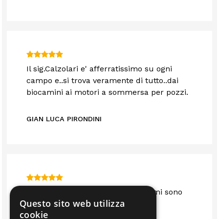
Il sig.Calzolari e' afferratissimo su ogni
campo e..si trova veramente di tutto..dai
biocamini ai motori a sommersa per pozzi.
GIAN LUCA PIRONDINI
Sono anni che mi servo da loro e mi sono
Questo sito web utilizza
sempre trovato bene.. consigliato
cookie