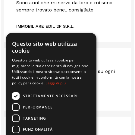
Sono anni che mi servo da loro e mi sono
sempre trovato bene.. consigliato
IMMOBILIARE EDIL 2F S.R.L.
Questo sito web utilizza
cookie
Questo sito web utilizza i cookie per
migliorare la tua esperienza di navigazione.
Sempre al top.. gentili e disponibili su ogni
Utilizzando il nostro sito web acconsenti a
tutti i cookie in conformità con la nostra
questione
policy per i cookie.
Leggi di più
LUIS
STRETTAMENTE NECESSARI
PERFORMANCE
TARGETING
FUNZIONALITÀ