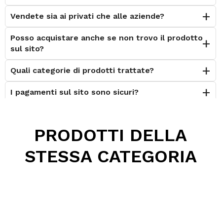
Vendete sia ai privati che alle aziende?
Posso acquistare anche se non trovo il prodotto
sul sito?
Quali categorie di prodotti trattate?
I pagamenti sul sito sono sicuri?
È possibile effettuare il reso?
PRODOTTI DELLA
Posso contattarvi prima dell'acquisto?
STESSA CATEGORIA
Perché scegliere Elettromeccanica Calzolari?