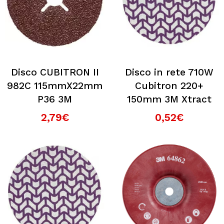
Disco CUBITRON II
Disco in rete 710W
982C 115mmX22mm
Cubitron 220+
P36 3M
150mm 3M Xtract
2,79€
0,52€