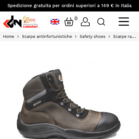
Spedizione gratuita per ordini superiori a 149 € in Italia
0
Home
Scarpe antinfortunistiche
Safety shoes
Scarpe raider top src bk tg43 brownnero