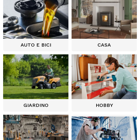
AUTO E BICI
CASA
GIARDINO
HOBBY