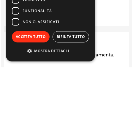
LUIS
FUNZIONALITÀ
NON CLASSIFICATI
ACCETTA TUTTO
RIFIUTA TUTTO
MOSTRA DETTAGLI
Ottima rivenditi stufe camini e ferramenta.
LUCA FERRARI
RICAMBI
CASA
AUTO E BICI
TRATTAMENTO ACQUA