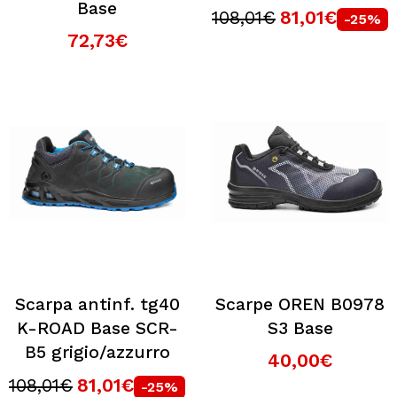
Base
108,01€
81,01€
-25%
72,73€
Scarpa antinf. tg40
Scarpe OREN B0978
K-ROAD Base SCR-
S3 Base
B5 grigio/azzurro
40,00€
108,01€
81,01€
-25%