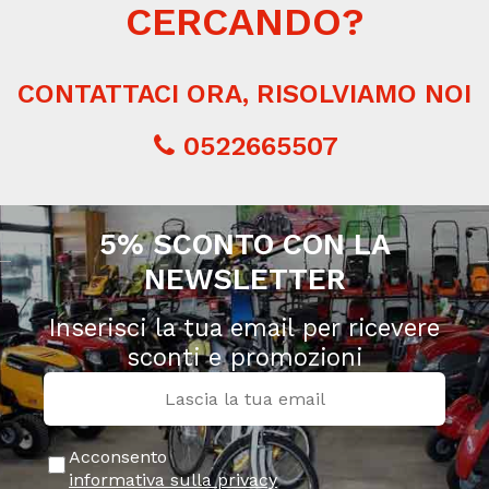
CERCANDO?
CONTATTACI ORA, RISOLVIAMO NOI
0522665507
5% SCONTO CON LA
NEWSLETTER
Inserisci la tua email per ricevere
sconti e promozioni
Acconsento
informativa sulla privacy