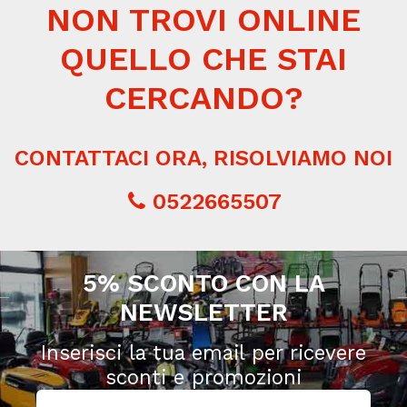
NON TROVI ONLINE
QUELLO CHE STAI
CERCANDO?
CONTATTACI ORA, RISOLVIAMO NOI
0522665507
5% SCONTO CON LA
NEWSLETTER
Inserisci la tua email per ricevere
sconti e promozioni