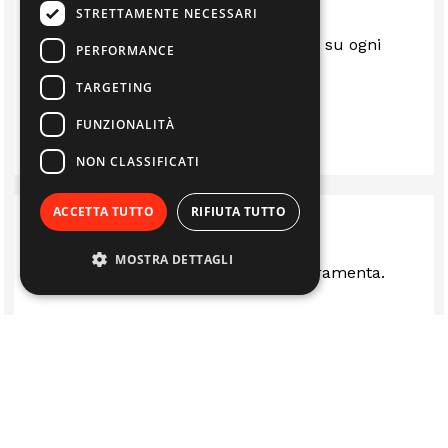
STRETTAMENTE NECESSARI
Sempre al top.. gentili e disponibili su ogni
PERFORMANCE
questione
TARGETING
LUIS
FUNZIONALITÀ
NON CLASSIFICATI
ACCETTA TUTTO
RIFIUTA TUTTO
MOSTRA DETTAGLI
Ottima rivenditi stufe camini e ferramenta.
LUCA FERRARI