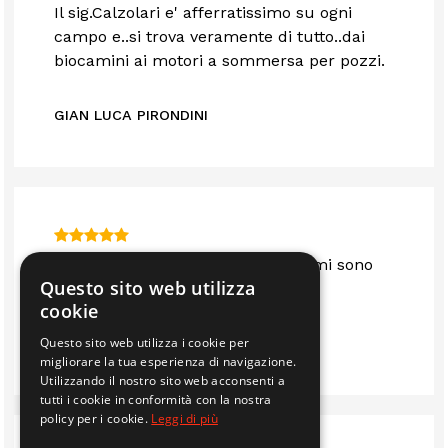
Il sig.Calzolari e' afferratissimo su ogni
campo e..si trova veramente di tutto..dai
biocamini ai motori a sommersa per pozzi.
GIAN LUCA PIRONDINI
Sono anni che mi servo da loro e mi sono
Questo sito web utilizza
sempre trovato bene.. consigliato
cookie
Questo sito web utilizza i cookie per
IMMOBILIARE EDIL 2F S.R.L.
migliorare la tua esperienza di navigazione.
Utilizzando il nostro sito web acconsenti a
tutti i cookie in conformità con la nostra
policy per i cookie.
Leggi di più