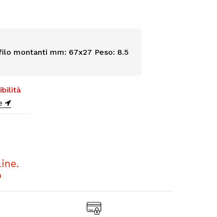
ofilo montanti mm: 67x27 Peso: 8.5
bilità
ne
ine.
o