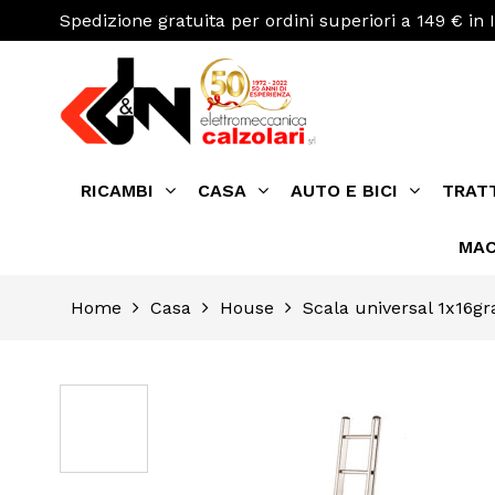
Spedizione gratuita per ordini superiori a 149 € in I
RICAMBI
CASA
AUTO E BICI
TRAT
MAC
Home
Casa
House
Scala universal 1x16gra