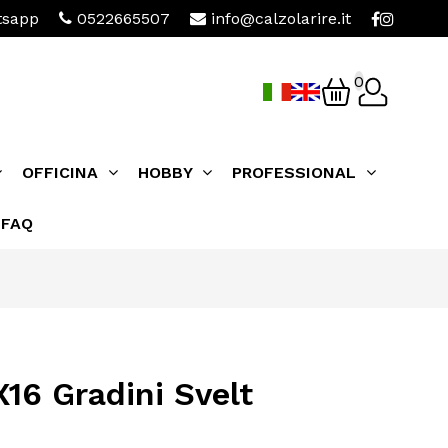
sapp
0522665507
info@calzolarire.it
0
OFFICINA
HOBBY
PROFESSIONAL
FAQ
16 Gradini Svelt