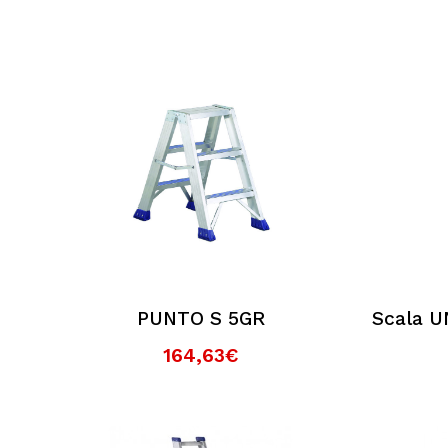
I pagamenti sul sito sono sicuri?
È possibile effettuare il reso?
Posso contattarvi prima dell'acquisto?
Perché scegliere Elettromeccanica Calzola
PUNTO S 5GR
Scala U
164,63€