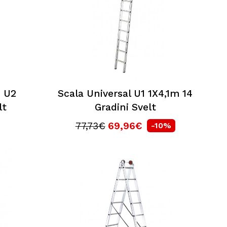
 U2
Scala Universal U1 1X4,1m 14
lt
Gradini Svelt
77,73€
69,96€
-10%