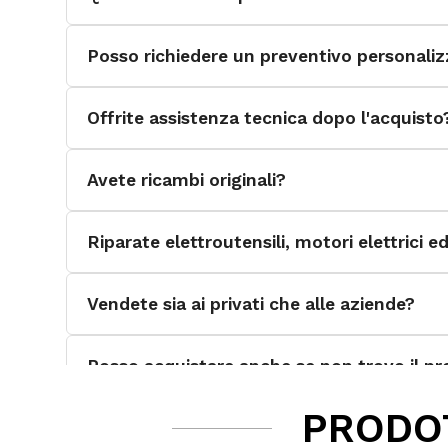
Posso richiedere un preventivo personali
Offrite assistenza tecnica dopo l'acquisto
Avete ricambi originali?
Riparate elettroutensili, motori elettrici 
Vendete sia ai privati che alle aziende?
Posso acquistare anche se non trovo il pro
PRODOT
Quali categorie di prodotti trattate?