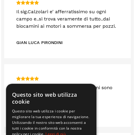
Il sig.Calzolari e' afferratissimo su ogni
campo e..si trova veramente di tutto..dai
biocamini ai motori a sommersa per pozzi.
GIAN LUCA PIRONDINI
Sono anni che mi servo da loro e mi sono
Questo sito web utilizza
sempre trovato bene.. consigliato
cookie
Questo sito web utilizza i cookie per
IMMOBILIARE EDIL 2F S.R.L.
migliorare la tua esperienza di navigazione.
Utilizzando il nostro sito web acconsenti a
tutti i cookie in conformità con la nostra
policy per i cookie.
Leggi di più