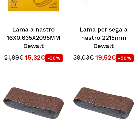
Lama a nastro
Lama per sega a
16X0.635X2095MM
nastro 2215mm
Dewalt
Dewalt
21,89€
15,32€
39,03€
19,52€
-30%
-50%