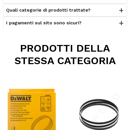
Quali categorie di prodotti trattate?
I pagamenti sul sito sono sicuri?
È possibile effettuare il reso?
PRODOTTI DELLA
Posso contattarvi prima dell'acquisto?
STESSA CATEGORIA
Perché scegliere Elettromeccanica Calzolari?