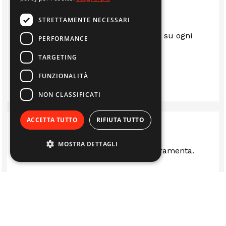
STRETTAMENTE NECESSARI
Sempre al top.. gentili e disponibili su ogni
PERFORMANCE
questione
TARGETING
LUIS
FUNZIONALITÀ
NON CLASSIFICATI
ACCETTA TUTTO
RIFIUTA TUTTO
MOSTRA DETTAGLI
Ottima rivenditi stufe camini e ferramenta.
LUCA FERRARI