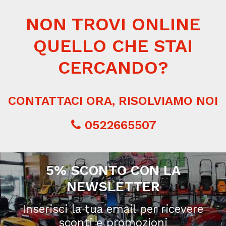
NON TROVI ONLINE
QUELLO CHE STAI
CERCANDO?
CONTATTACI ORA, RISOLVIAMO NOI
0522665507
5% SCONTO CON LA
NEWSLETTER
Inserisci la tua email per ricevere
sconti e promozioni