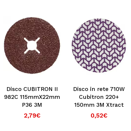
Disco CUBITRON II
Disco in rete 710W
982C 115mmX22mm
Cubitron 220+
P36 3M
150mm 3M Xtract
2,79€
0,52€