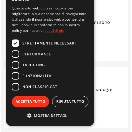
Questo sito web utilizza i cookie per
migliorare la tua esperienza di navigazione.
Utilizzando il nostro sito web acconsenti a
Sono anni che mi servo da loro e mi sono
tutti i cookie in conformità con la nostra
sempre trovato bene.. consigliato
policy per i cookie.
Leggi di più
STRETTAMENTE NECESSARI
IMMOBILIARE EDIL 2F S.R.L.
PERFORMANCE
TARGETING
FUNZIONALITÀ
NON CLASSIFICATI
Sempre al top.. gentili e disponibili su ogni
questione
ACCETTA TUTTO
RIFIUTA TUTTO
LUIS
MOSTRA DETTAGLI