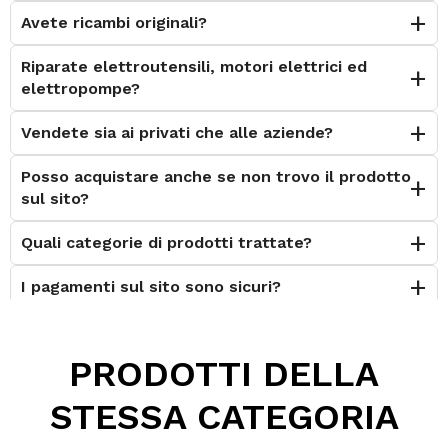
Specifiche tecniche
Avete ricambi originali?
Riparate elettroutensili, motori elettrici ed
Colore prodotto: Nero
elettropompe?
Grana filettatura: Lavori pesanti
Marchi: Safety-Walk™
Vendete sia ai privati che alle aziende?
Materiale antiscivolo: Minerale
Posso acquistare anche se non trovo il prodotto
Materiale del supporto: Carta in politenato
sul sito?
Serie prodotto: 600 - Uso generico
Specifiche soddisfatte: ANSI/NFSI B101.1, ANSI/NFSI
Quali categorie di prodotti trattate?
B101.3, U.S. MIL-PRF-24667C
I pagamenti sul sito sono sicuri?
Tipo di Adesivo: PSA
Dimensioni e classificazioni:
È possibile effettuare il reso?
Larghezza complessiva (misure metriche) 50.8 mm
PRODOTTI DELLA
Lunghezza complessiva (misure metriche) 18.3 m
Posso contattarvi prima dell'acquisto?
STESSA CATEGORIA
Perché scegliere Elettromeccanica Calzolari?