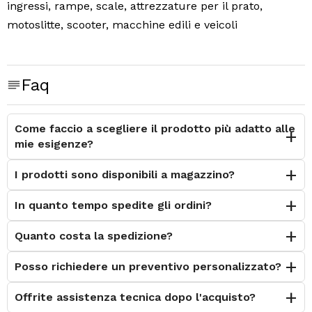
ingressi, rampe, scale, attrezzature per il prato,
motoslitte, scooter, macchine edili e veicoli
Sono disponibili anche in forme e dimensioni
personalizzate
Certificazione NFSI High Traction
Faq
Il Nastro Antiscivolo 3M™ Safety-Walk™ General
Purpose serie 600 è costituito da particelle abrasive
Come faccio a scegliere il prodotto più adatto alle
aggregate da resine sintetiche su un robusto supporto
mie esigenze?
adesivo in plastica dimensionalmente stabile. Fornisce
I prodotti sono disponibili a magazzino?
un'efficace superficie antiscivolo in aree a traffico da
basso ad elevato. Progettato principalmente per un
In quanto tempo spedite gli ordini?
uso su pavimenti asciutti, umidi o oleosi di aree
industriali e commerciali, con un traffico pedonale
Quanto costa la spedizione?
elevato o veicolare leggero, come ad esempio: corridoi,
Posso richiedere un preventivo personalizzato?
zone di produzione e immagazzinamento, rampe,
scale, pedane di macchine e uscite di emergenza.
Offrite assistenza tecnica dopo l'acquisto?
Disponibile in vari colori e misure.