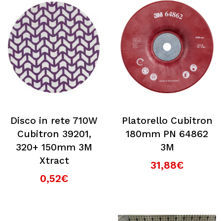
Disco in rete 710W
Platorello Cubitron
Cubitron 39201,
180mm PN 64862
320+ 150mm 3M
3M
Xtract
31,88€
0,52€