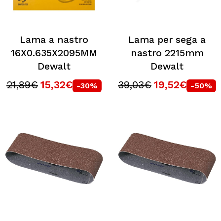
Lama a nastro
Lama per sega a
16X0.635X2095MM
nastro 2215mm
Dewalt
Dewalt
21,89€
15,32€
39,03€
19,52€
-30%
-50%