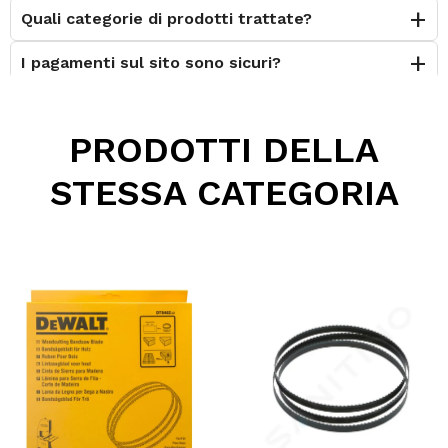
Quali categorie di prodotti trattate?
I pagamenti sul sito sono sicuri?
È possibile effettuare il reso?
PRODOTTI DELLA
Posso contattarvi prima dell'acquisto?
STESSA CATEGORIA
Perché scegliere Elettromeccanica Calzolari?