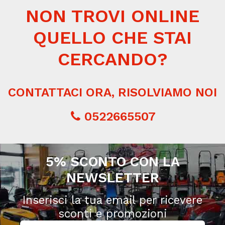
NON TROVI ONLINE
QUELLO CHE STAI
CERCANDO?
CONTATTACI ORA, RISOLVIAMO NOI
0522665507
5% SCONTO CON LA
NEWSLETTER
Inserisci la tua email per ricevere
sconti e promozioni