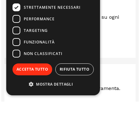
STRETTAMENTE NECESSARI
Sempre al top.. gentili e disponibili su ogni
PERFORMANCE
questione
TARGETING
LUIS
FUNZIONALITÀ
NON CLASSIFICATI
ACCETTA TUTTO
RIFIUTA TUTTO
MOSTRA DETTAGLI
Ottima rivenditi stufe camini e ferramenta.
LUCA FERRARI