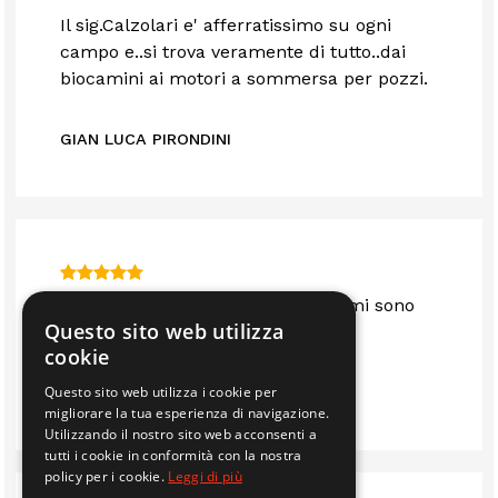
Il sig.Calzolari e' afferratissimo su ogni
campo e..si trova veramente di tutto..dai
biocamini ai motori a sommersa per pozzi.
GIAN LUCA PIRONDINI
Sono anni che mi servo da loro e mi sono
Questo sito web utilizza
sempre trovato bene.. consigliato
cookie
Questo sito web utilizza i cookie per
IMMOBILIARE EDIL 2F S.R.L.
migliorare la tua esperienza di navigazione.
Utilizzando il nostro sito web acconsenti a
tutti i cookie in conformità con la nostra
policy per i cookie.
Leggi di più