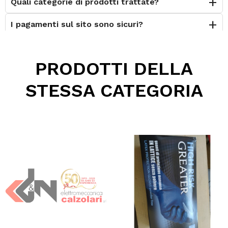
Quali categorie di prodotti trattate?
I pagamenti sul sito sono sicuri?
È possibile effettuare il reso?
PRODOTTI DELLA
Posso contattarvi prima dell'acquisto?
STESSA CATEGORIA
Perché scegliere Elettromeccanica Calzolari?