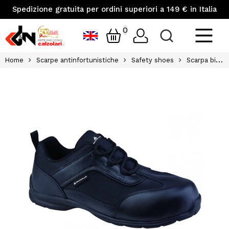
Spedizione gratuita per ordini superiori a 149 € in Italia
0
Home
Scarpe antinfortunistiche
Safety shoes
Scarpa bigboss da lavoro deltaplus tg37 elettromeccanica calzolari