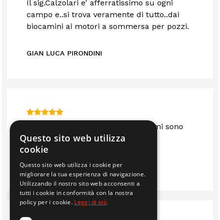
Il sig.Calzolari e' afferratissimo su ogni
campo e..si trova veramente di tutto..dai
biocamini ai motori a sommersa per pozzi.
GIAN LUCA PIRONDINI
Sono anni che mi servo da loro e mi sono
Questo sito web utilizza
sempre trovato bene.. consigliato
cookie
Questo sito web utilizza i cookie per
IMMOBILIARE EDIL 2F S.R.L.
migliorare la tua esperienza di navigazione.
Utilizzando il nostro sito web acconsenti a
tutti i cookie in conformità con la nostra
policy per i cookie.
Leggi di più