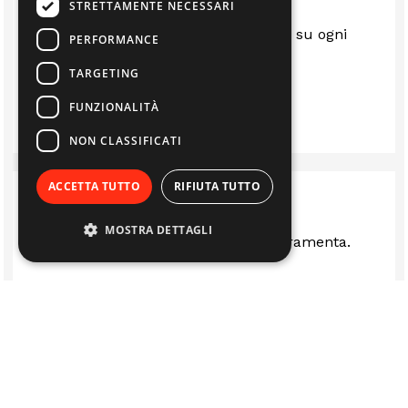
STRETTAMENTE NECESSARI
Sempre al top.. gentili e disponibili su ogni
PERFORMANCE
questione
TARGETING
LUIS
FUNZIONALITÀ
NON CLASSIFICATI
ACCETTA TUTTO
RIFIUTA TUTTO
MOSTRA DETTAGLI
Ottima rivenditi stufe camini e ferramenta.
LUCA FERRARI