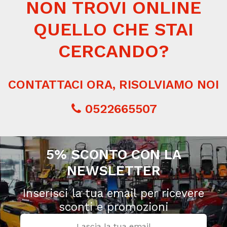
NON TROVI ONLINE
QUELLO CHE STAI
CERCANDO?
CONTATTACI ORA, RISOLVIAMO NOI
0522665507
5% SCONTO CON LA
NEWSLETTER
Inserisci la tua email per ricevere
sconti e promozioni