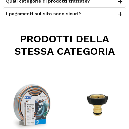
Quali categorie di prodotti trattate?
I pagamenti sul sito sono sicuri?
È possibile effettuare il reso?
PRODOTTI DELLA
Posso contattarvi prima dell'acquisto?
STESSA CATEGORIA
Perché scegliere Elettromeccanica Calzolari?